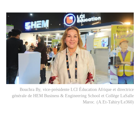
Bouchra By, vice-présidente LCI Éducation Afrique et directrice
générale de HEM Business & Engineering School et Collège LaSalle
Maroc. (A.Et-Tahiry/Le360)