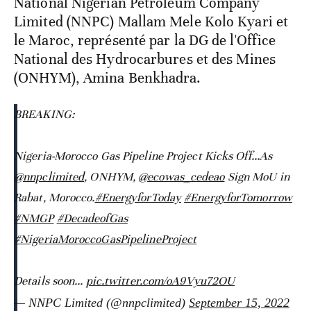
National Nigerian Petroleum Company
Limited (NNPC) Mallam Mele Kolo Kyari et
le Maroc, représenté par la DG de l'Office
National des Hydrocarbures et des Mines
(ONHYM), Amina Benkhadra.
BREAKING:
Nigeria-Morocco Gas Pipeline Project Kicks Off...As
@nnpclimited
, ONHYM,
@ecowas_cedeao
Sign MoU in
Rabat, Morocco.
#EnergyforToday
#EnergyforTomorrow
#NMGP
#DecadeofGas
#NigeriaMoroccoGasPipelineProject
Details soon...
pic.twitter.com/oA9Vyu72OU
— NNPC Limited (@nnpclimited)
September 15, 2022