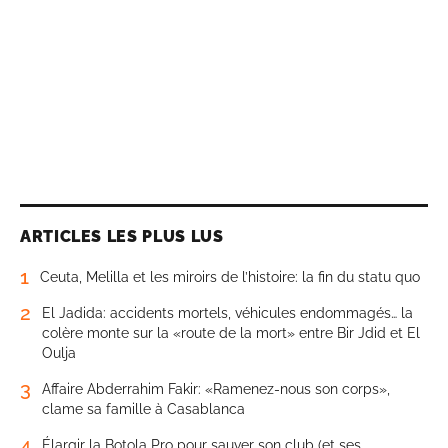
ARTICLES LES PLUS LUS
1
Ceuta, Melilla et les miroirs de l’histoire: la fin du statu quo
2
El Jadida: accidents mortels, véhicules endommagés… la
colère monte sur la «route de la mort» entre Bir Jdid et El
Oulja
3
Affaire Abderrahim Fakir: «Ramenez-nous son corps»,
clame sa famille à Casablanca
4
Élargir la Botola Pro pour sauver son club (et ses