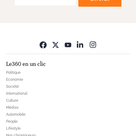
Opens in new wi
Le360 en un clic
Politique
Economie
Société
International
Culture
Médias
Automobile
People
Lifestyle
Nos chroniqueurs