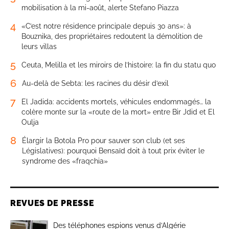
mobilisation à la mi-août, alerte Stefano Piazza
4
«C’est notre résidence principale depuis 30 ans»: à
Bouznika, des propriétaires redoutent la démolition de
leurs villas
5
Ceuta, Melilla et les miroirs de l’histoire: la fin du statu quo
6
Au-delà de Sebta: les racines du désir d’exil
7
El Jadida: accidents mortels, véhicules endommagés… la
colère monte sur la «route de la mort» entre Bir Jdid et El
Oulja
8
Élargir la Botola Pro pour sauver son club (et ses
Législatives): pourquoi Bensaïd doit à tout prix éviter le
syndrome des «fraqchia»
REVUES DE PRESSE
Des téléphones espions venus d’Algérie