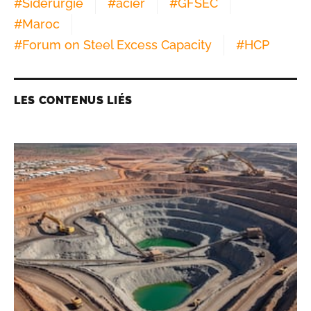
#
Sidérurgie
#
acier
#
GFSEC
#
Maroc
#
Forum on Steel Excess Capacity
#
HCP
LES CONTENUS LIÉS