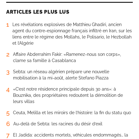
ARTICLES LES PLUS LUS
1
Les révélations explosives de Matthieu Ghadiri, ancien
agent du contre-espionnage français infiltré en Iran, sur les
liens entre le régime des Mollahs, le Polisario, le Hezbollah
et l’Algérie
2
Affaire Abderrahim Fakir: «Ramenez-nous son corps»,
clame sa famille à Casablanca
3
Sebta: un réseau algérien prépare une nouvelle
mobilisation à la mi-août, alerte Stefano Piazza
4
«C’est notre résidence principale depuis 30 ans»: à
Bouznika, des propriétaires redoutent la démolition de
leurs villas
5
Ceuta, Melilla et les miroirs de l’histoire: la fin du statu quo
6
Au-delà de Sebta: les racines du désir d’exil
7
El Jadida: accidents mortels, véhicules endommagés… la