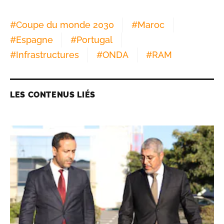
#
Coupe du monde 2030
#
Maroc
#
Espagne
#
Portugal
#
Infrastructures
#
ONDA
#
RAM
LES CONTENUS LIÉS