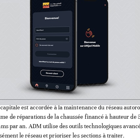
anification et adopte une approche globale.
DM repose sur plusieurs axes, notamment l’investisseme
es et les nouvelles technologies, la formation des ressou
nforcement des partenariats et une communication de p
s. Conformément aux standards internationaux, chaque p
t d’études stratégiques intégrant des critères de sécurit
apitale est accordée à la maintenance du réseau autoro
me de réparations de la chaussée financé à hauteur de 
ams par an. ADM utilise des outils technologiques avanc
ment le réseau et prioriser les sections à traiter.