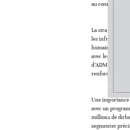
au cœur de sa pl
La stratégie d’A
les infrastructur
humaines, le re
avec les usager
d’ADM fait l’obje
renforcés.
Une importance c
avec un program
millions de dirh
segmenter précisé