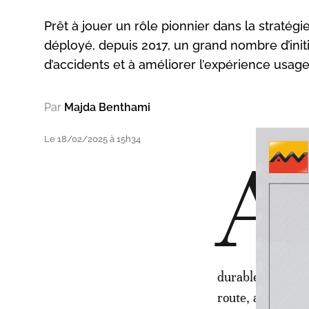
Prêt à jouer un rôle pionnier dans la stratég
déployé, depuis 2017, un grand nombre d’init
d’accidents et à améliorer l’expérience usager
Par
Majda Benthami
Le 18/02/2025 à 15h34
A
l
n
e
a
r
durablement le n
route, adaptée au