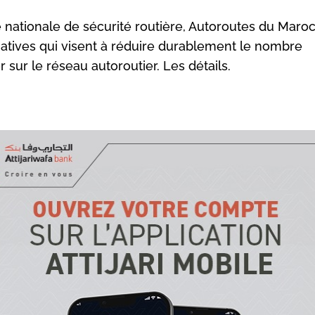
ie nationale de sécurité routière, Autoroutes du Maro
iatives qui visent à réduire durablement le nombre
 sur le réseau autoroutier. Les détails.
ors que la sécurité routière préoccupe plus que jamais, la
ationale des autoroutes du Maroc (ADM) renforce ses
ngagements et ses services citoyens. Par le biais de pr
mbitieux, notamment le plan Action globale contre l’insé
outière (AGIR), déployé depuis 2018, ADM vise à réduire
ombre d’accidents sur les autoroutes du Maroc. Sa feuil
x spécificités des infrastructures, inscrit la sécurité de