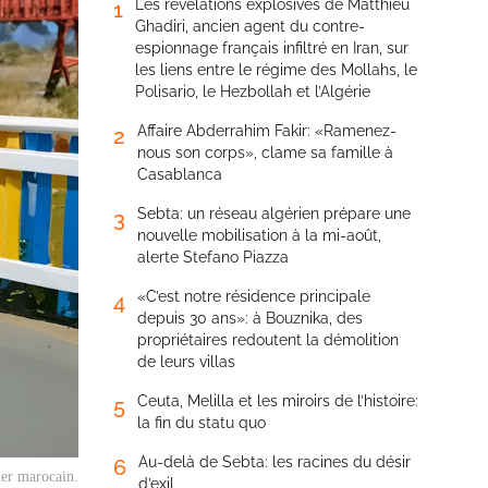
Les révélations explosives de Matthieu
1
Ghadiri, ancien agent du contre-
espionnage français infiltré en Iran, sur
les liens entre le régime des Mollahs, le
Polisario, le Hezbollah et l’Algérie
Affaire Abderrahim Fakir: «Ramenez-
2
nous son corps», clame sa famille à
Casablanca
Sebta: un réseau algérien prépare une
3
nouvelle mobilisation à la mi-août,
alerte Stefano Piazza
«C’est notre résidence principale
4
depuis 30 ans»: à Bouznika, des
propriétaires redoutent la démolition
de leurs villas
Ceuta, Melilla et les miroirs de l’histoire:
5
la fin du statu quo
Au-delà de Sebta: les racines du désir
6
ier marocain.
d’exil