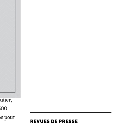
nt dans
rces
roximité
rojet
é
utier,
500
és pour
REVUES DE PRESSE