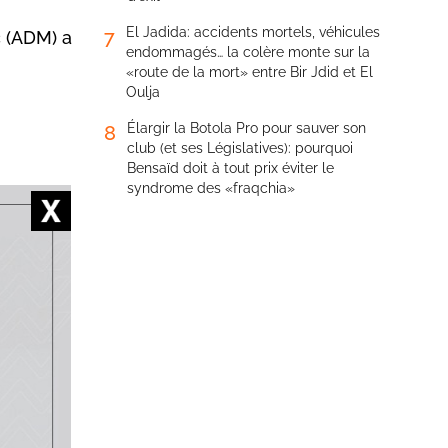
El Jadida: accidents mortels, véhicules
7
c (ADM) a
endommagés… la colère monte sur la
«route de la mort» entre Bir Jdid et El
Oulja
Élargir la Botola Pro pour sauver son
8
club (et ses Législatives): pourquoi
Bensaïd doit à tout prix éviter le
syndrome des «fraqchia»
 Société
ogrammes
curité
le de
s usagers