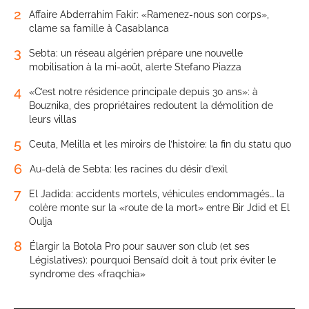
2
Affaire Abderrahim Fakir: «Ramenez-nous son corps»,
clame sa famille à Casablanca
3
Sebta: un réseau algérien prépare une nouvelle
mobilisation à la mi-août, alerte Stefano Piazza
4
«C’est notre résidence principale depuis 30 ans»: à
Bouznika, des propriétaires redoutent la démolition de
leurs villas
5
Ceuta, Melilla et les miroirs de l’histoire: la fin du statu quo
6
Au-delà de Sebta: les racines du désir d’exil
7
El Jadida: accidents mortels, véhicules endommagés… la
colère monte sur la «route de la mort» entre Bir Jdid et El
Oulja
8
Élargir la Botola Pro pour sauver son club (et ses
Législatives): pourquoi Bensaïd doit à tout prix éviter le
syndrome des «fraqchia»