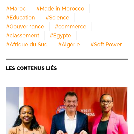
#
Maroc
#
Made in Morocco
#
Education
#
Science
#
Gouvernance
#
commerce
#
classement
#
Egypte
#
Afrique du Sud
#
Algérie
#
Soft Power
LES CONTENUS LIÉS