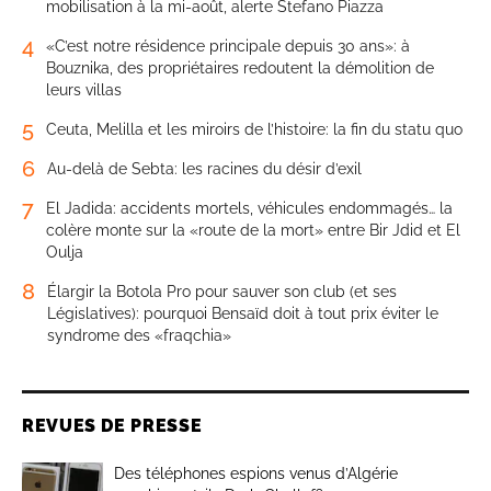
mobilisation à la mi-août, alerte Stefano Piazza
4
«C’est notre résidence principale depuis 30 ans»: à
Bouznika, des propriétaires redoutent la démolition de
leurs villas
5
Ceuta, Melilla et les miroirs de l’histoire: la fin du statu quo
6
Au-delà de Sebta: les racines du désir d’exil
7
El Jadida: accidents mortels, véhicules endommagés… la
colère monte sur la «route de la mort» entre Bir Jdid et El
Oulja
8
Élargir la Botola Pro pour sauver son club (et ses
Législatives): pourquoi Bensaïd doit à tout prix éviter le
syndrome des «fraqchia»
REVUES DE PRESSE
Des téléphones espions venus d’Algérie