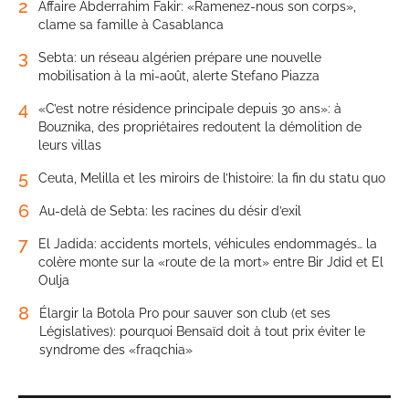
2
Affaire Abderrahim Fakir: «Ramenez-nous son corps»,
clame sa famille à Casablanca
3
Sebta: un réseau algérien prépare une nouvelle
mobilisation à la mi-août, alerte Stefano Piazza
4
«C’est notre résidence principale depuis 30 ans»: à
Bouznika, des propriétaires redoutent la démolition de
leurs villas
5
Ceuta, Melilla et les miroirs de l’histoire: la fin du statu quo
6
Au-delà de Sebta: les racines du désir d’exil
7
El Jadida: accidents mortels, véhicules endommagés… la
colère monte sur la «route de la mort» entre Bir Jdid et El
Oulja
8
Élargir la Botola Pro pour sauver son club (et ses
Législatives): pourquoi Bensaïd doit à tout prix éviter le
syndrome des «fraqchia»