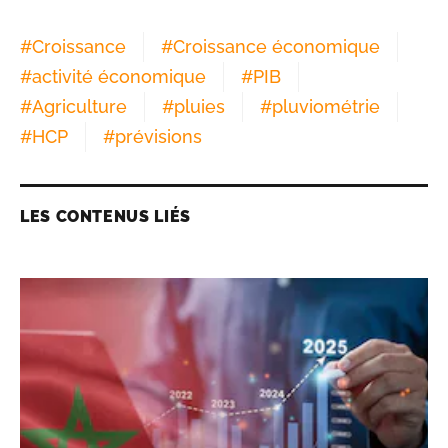
#
Croissance
#
Croissance économique
#
activité économique
#
PIB
#
Agriculture
#
pluies
#
pluviométrie
#
HCP
#
prévisions
LES CONTENUS LIÉS