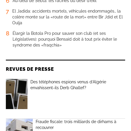
6
Au-delà de Sebta: les racines du désir d’exil
7
El Jadida: accidents mortels, véhicules endommagés… la
colère monte sur la «route de la mort» entre Bir Jdid et El
Oulja
8
Élargir la Botola Pro pour sauver son club (et ses
Législatives): pourquoi Bensaïd doit à tout prix éviter le
syndrome des «fraqchia»
REVUES DE PRESSE
Des téléphones espions venus d’Algérie
envahissent-ils Derb Ghallef?
Fraude fiscale: trois milliards de dirhams à
recouvrer