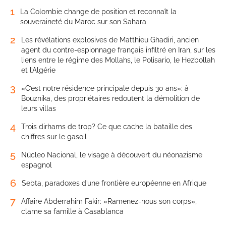
1
La Colombie change de position et reconnaît la
souveraineté du Maroc sur son Sahara
2
Les révélations explosives de Matthieu Ghadiri, ancien
agent du contre-espionnage français infiltré en Iran, sur les
liens entre le régime des Mollahs, le Polisario, le Hezbollah
et l’Algérie
3
«C’est notre résidence principale depuis 30 ans»: à
Bouznika, des propriétaires redoutent la démolition de
leurs villas
4
Trois dirhams de trop? Ce que cache la bataille des
chiffres sur le gasoil
5
Núcleo Nacional, le visage à découvert du néonazisme
espagnol
6
Sebta, paradoxes d’une frontière européenne en Afrique
7
Affaire Abderrahim Fakir: «Ramenez-nous son corps»,
clame sa famille à Casablanca