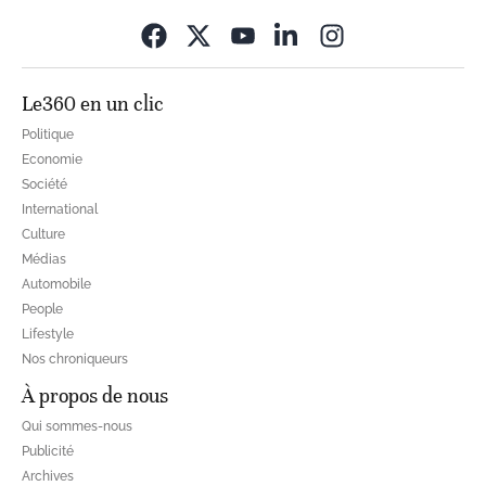
Opens in new wi
Le360 en un clic
Politique
Economie
Société
International
Culture
Médias
Automobile
People
Lifestyle
Nos chroniqueurs
À propos de nous
Qui sommes-nous
Publicité
Archives