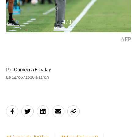
4
/
16
AFP
Par
Oumeïma Er-rafay
Le 14/06/2026 à 12h13