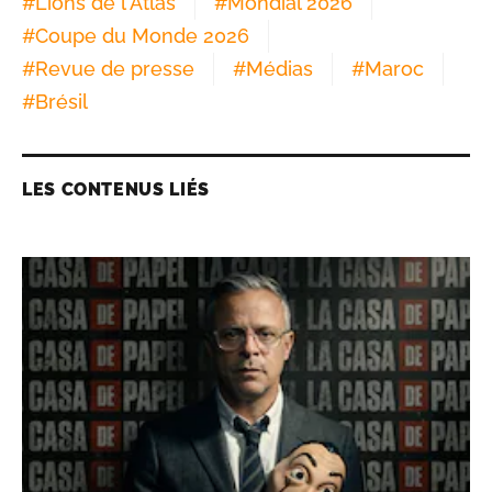
#
Lions de l'Atlas
#
Mondial 2026
#
Coupe du Monde 2026
#
Revue de presse
#
Médias
#
Maroc
#
Brésil
LES CONTENUS LIÉS