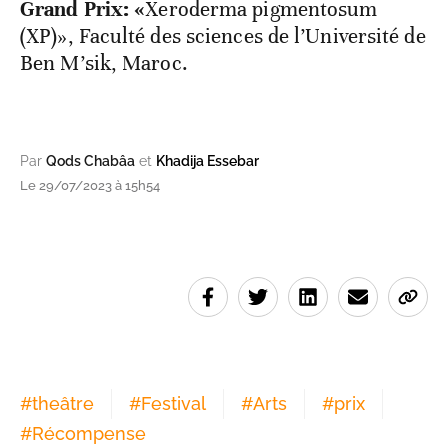
Grand Prix: «
Xeroderma pigmentosum
(XP)», Faculté des sciences de l’Université de
Ben M’sik, Maroc.
Par
Qods Chabâa
et
Khadija Essebar
Le 29/07/2023 à 15h54
#
theâtre
#
Festival
#
Arts
#
prix
#
Récompense