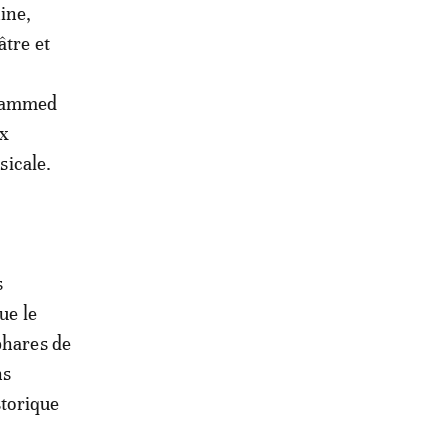
hine,
âtre et
ohammed
ux
sicale.
s
ue le
phares de
ns
storique