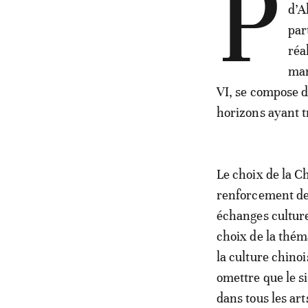
P
d’A
par
réa
man
VI, se compose d
horizons ayant tr
Le choix de la C
renforcement des
échanges culturel
choix de la thém
la culture chinoi
omettre que le si
dans tous les ar