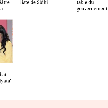
éâtre
liste de Sbihi
table du
la
gouvernement
bat
Hyata"