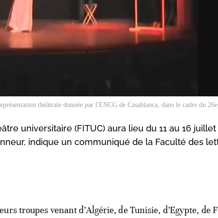
eprésentation théâtrale donnée par l'ENCG de Casablanca, dans le cadre du 26
âtre universitaire (FITUC) aura lieu du 11 au 16 juillet
nneur, indique un communiqué de la Faculté des lett
ieurs troupes venant d’Algérie, de Tunisie, d’Egypte, de 