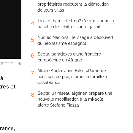
propriétaires redoutent la démolition
de leurs villas
Trois dirhams de trop? Ce que cache la
4
bataille des chiffres sur le gasoil
Núcleo Nacional, le visage à découvert
5
du néonazisme espagnol
Sebta, paradoxes d’une frontière
6
européenne en Afrique
e FITUC. . dr
Affaire Abderrahim Fakir: «Ramenez-
7
nous son corps», clame sa famille à
 à
Casablanca
res et
Sebta: un réseau algérien prépare une
8
nouvelle mobilisation à la mi-août,
alerte Stefano Piazza
France,