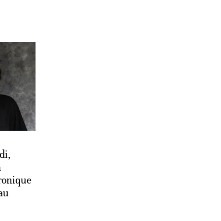
di,
a
ronique
au