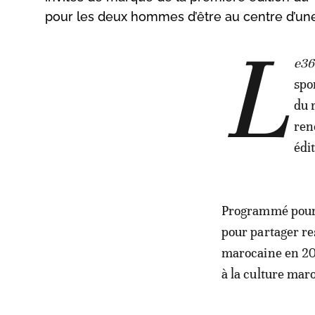
pour les deux hommes d’être au centre d’une
L
e3
spo
du 
ren
édi
Programmé pour l
pour partager re
marocaine en 20
à la culture mar