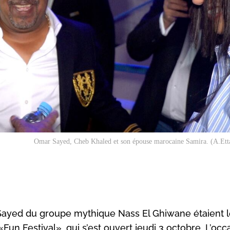
Omar Sayed, Cheb Khaled et son épouse marocaine Samira. (A.Ett
 Sayed du groupe mythique Nass El Ghiwane étaient 
Fun Festival», qui s’est ouvert jeudi 3 octobre. L’occ