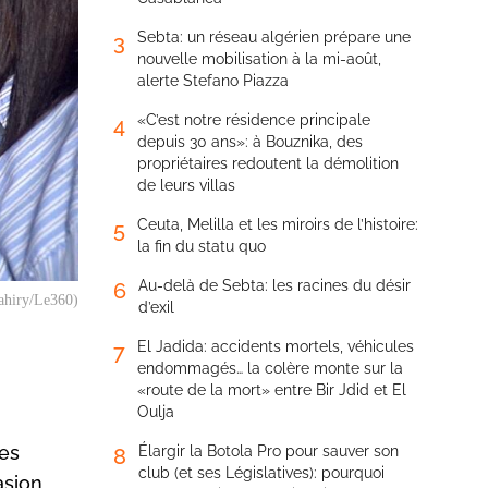
Sebta: un réseau algérien prépare une
3
nouvelle mobilisation à la mi-août,
alerte Stefano Piazza
«C’est notre résidence principale
4
depuis 30 ans»: à Bouznika, des
propriétaires redoutent la démolition
de leurs villas
Ceuta, Melilla et les miroirs de l’histoire:
5
la fin du statu quo
Au-delà de Sebta: les racines du désir
6
ahiry/Le360)
d’exil
El Jadida: accidents mortels, véhicules
7
endommagés… la colère monte sur la
«route de la mort» entre Bir Jdid et El
Oulja
les
Élargir la Botola Pro pour sauver son
8
club (et ses Législatives): pourquoi
asion