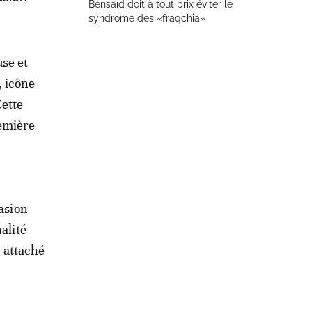
Bensaïd doit à tout prix éviter le
syndrome des «fraqchia»
use et
 icône
Cette
remière
casion
alité
 attaché