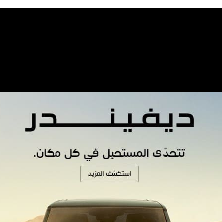
r de la musique de Nass El Ghiwane, Khaled a exprimé 