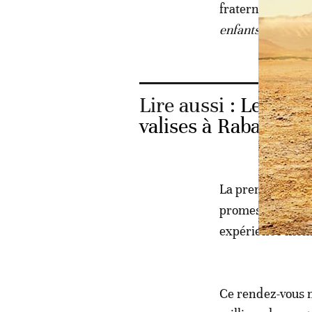
fraternité à Oma
enfants. Nous so
Lire aussi :
Le festi
valises à Rabat
La première édit
promesses avec u
expérience mémor
Ce rendez-vous m