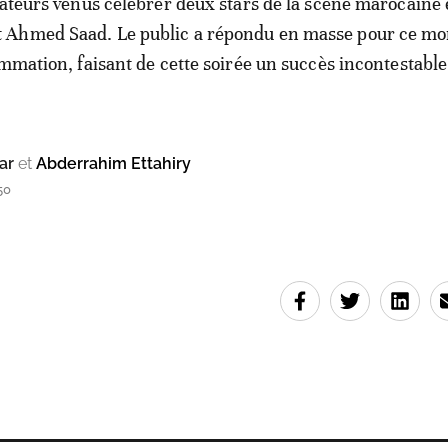
tateurs venus célébrer deux stars de la scène marocaine 
 Ahmed Saad. Le public a répondu en masse pour ce m
ammation, faisant de cette soirée un succès incontestable
ar
et
Abderrahim Ettahiry
50