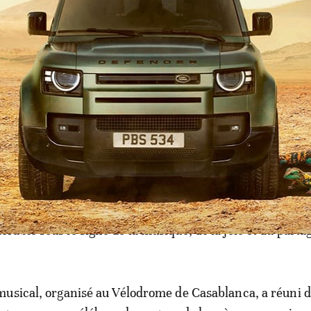
r Sayed: «
Nous viendrons te voir chez toi, moi, ma femm
mmes des frères de sang.
»
val Littératures itinérantes pose ses
ion du Fun Festival de Casablanca aura tenu toutes ses
ne soirée de clôture samedi soir, qui a offert au public 
able sous le signe de la musique, de la joie et du parta
usical, organisé au Vélodrome de Casablanca, a réuni 