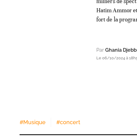
milliers de spec
Hatim Ammor et
fort de la progr
Par
Ghania Djebb
Le 06/10/2024 à 18h
#
Musique
#
concert