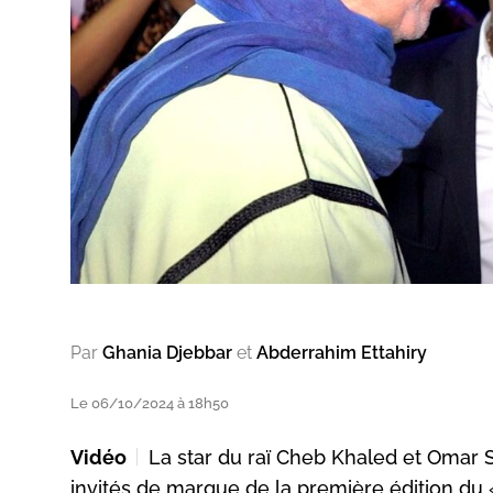
Par
Ghania Djebbar
et
Abderrahim Ettahiry
Le 06/10/2024 à 18h50
Vidéo
La star du raï Cheb Khaled et Omar
invités de marque de la première édition du «