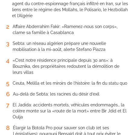
agent du contre-espionnage français infiltré en Iran, sur les
liens entre le régime des Mollahs, le Polisario, le Hezbollah
et l’Algérie
2
Affaire Abderrahim Fakir: «Ramenez-nous son corps»,
clame sa famille à Casablanca
3
Sebta: un réseau algérien prépare une nouvelle
mobilisation à la mi-août, alerte Stefano Piazza
4
«C’est notre résidence principale depuis 30 ans»: à
Bouznika, des propriétaires redoutent la démolition de
leurs villas
5
Ceuta, Melilla et les miroirs de l’histoire: la fin du statu quo
6
Au-delà de Sebta: les racines du désir d’exil
7
El Jadida: accidents mortels, véhicules endommagés… la
colère monte sur la «route de la mort» entre Bir Jdid et El
Oulja
8
Élargir la Botola Pro pour sauver son club (et ses
Législatives): pourquoi Bensaïd doit à tout prix éviter le