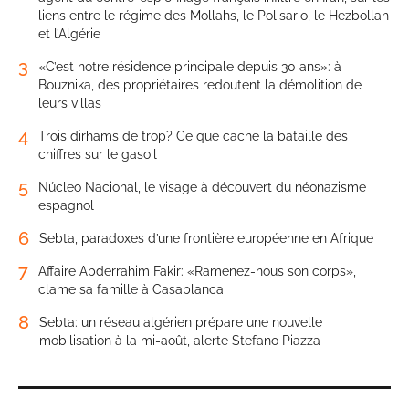
liens entre le régime des Mollahs, le Polisario, le Hezbollah
et l’Algérie
3
«C’est notre résidence principale depuis 30 ans»: à
Bouznika, des propriétaires redoutent la démolition de
leurs villas
4
Trois dirhams de trop? Ce que cache la bataille des
chiffres sur le gasoil
5
Núcleo Nacional, le visage à découvert du néonazisme
espagnol
6
Sebta, paradoxes d’une frontière européenne en Afrique
7
Affaire Abderrahim Fakir: «Ramenez-nous son corps»,
clame sa famille à Casablanca
8
Sebta: un réseau algérien prépare une nouvelle
mobilisation à la mi-août, alerte Stefano Piazza