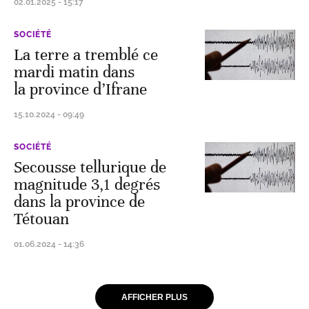
02.01.2025 - 15:17
SOCIÉTÉ
La terre a tremblé ce
mardi matin dans
la province d’Ifrane
15.10.2024 - 09:49
SOCIÉTÉ
Secousse tellurique de
magnitude 3,1 degrés
dans la province de
Tétouan
01.06.2024 - 14:36
AFFICHER PLUS