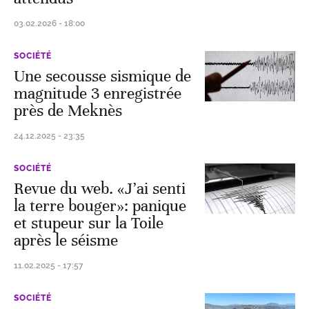
03.02.2026 - 18:00
SOCIÉTÉ
Une secousse sismique de
magnitude 3 enregistrée
près de Meknès
24.12.2025 - 23:35
SOCIÉTÉ
Revue du web. «J’ai senti
la terre bouger»: panique
et stupeur sur la Toile
après le séisme
11.02.2025 - 17:57
SOCIÉTÉ