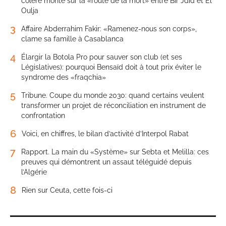
colère monte sur la «route de la mort» entre Bir Jdid et El
Oulja
3
Affaire Abderrahim Fakir: «Ramenez-nous son corps»,
clame sa famille à Casablanca
4
Élargir la Botola Pro pour sauver son club (et ses
Législatives): pourquoi Bensaïd doit à tout prix éviter le
syndrome des «fraqchia»
5
Tribune. Coupe du monde 2030: quand certains veulent
transformer un projet de réconciliation en instrument de
confrontation
6
Voici, en chiffres, le bilan d’activité d’Interpol Rabat
7
Rapport. La main du «Système» sur Sebta et Melilla: ces
preuves qui démontrent un assaut téléguidé depuis
l’Algérie
8
Rien sur Ceuta, cette fois-ci