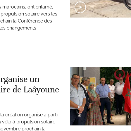
s marocains, ont entamé,
propulsion solaire vers les
ochain la Conférence des
r les changements
rganise un
aire de Laâyoune
a création organise à partir
 vélo à propulsion solaire
 novembre prochain la