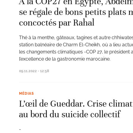
À la COP27 en Égypte, Abdel
se régale de bons petits plats
concoctés par Rahal
Thé à la menthe, gâteaux, tagines et autre ch’hiwat
station balnéaire de Charm El-Cheikh, où a lieu act
les changements climatiques -COP 27, le président a
l’excellence de la gastronomie marocaine.
09.11.2022 - 12:58
MÉDIAS
L’œil de Gueddar. Crise clima
au bord du suicide collectif
-