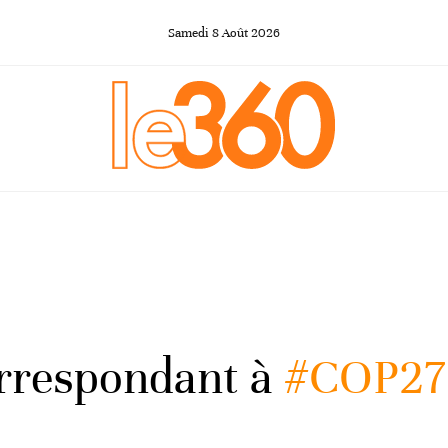
Samedi
8
Août
2026
orrespondant à
#COP27