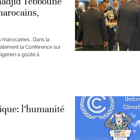
madjid Tebboune
 marocains,
es marocaines… Dans la
uellement la Conférence sur
lgérien a goûté à
tique: l’humanité