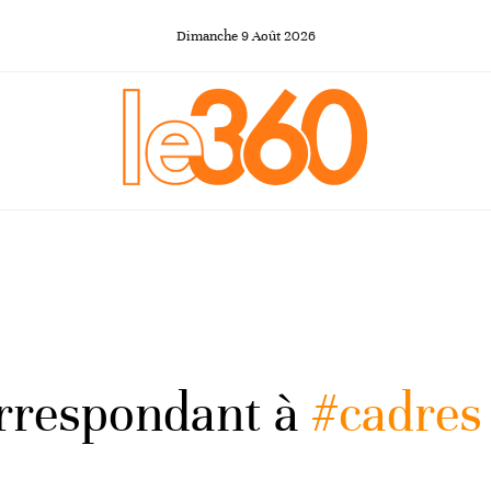
Dimanche
9
Août
2026
orrespondant à
#cadres