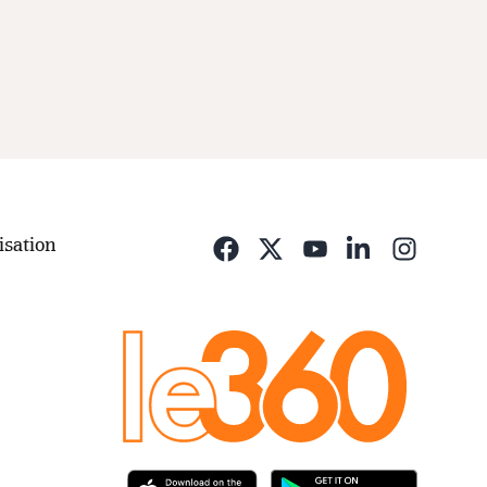
isation
Opens i