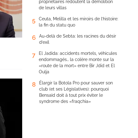
propriétaires redoutent la démolition
de leurs villas
Ceuta, Melilla et les miroirs de l’histoire:
5
la fin du statu quo
Au-delà de Sebta: les racines du désir
6
d’exil
El Jadida: accidents mortels, véhicules
7
endommagés… la colère monte sur la
«route de la mort» entre Bir Jdid et El
Oulja
Élargir la Botola Pro pour sauver son
8
club (et ses Législatives): pourquoi
Bensaïd doit à tout prix éviter le
syndrome des «fraqchia»