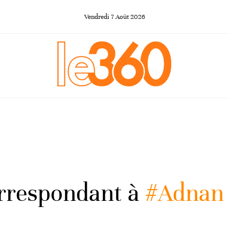
Vendredi
7
Août
2026
orrespondant à
#Adnan