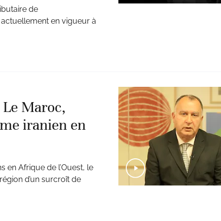
ibutaire de
actuellement en vigueur à
. Le Maroc,
sme iranien en
ns en Afrique de l’Ouest, le
égion d’un surcroît de