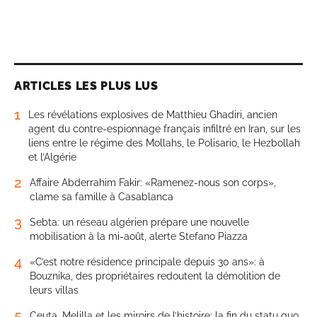
ARTICLES LES PLUS LUS
1
Les révélations explosives de Matthieu Ghadiri, ancien
agent du contre-espionnage français infiltré en Iran, sur les
liens entre le régime des Mollahs, le Polisario, le Hezbollah
et l’Algérie
2
Affaire Abderrahim Fakir: «Ramenez-nous son corps»,
clame sa famille à Casablanca
3
Sebta: un réseau algérien prépare une nouvelle
mobilisation à la mi-août, alerte Stefano Piazza
4
«C’est notre résidence principale depuis 30 ans»: à
Bouznika, des propriétaires redoutent la démolition de
leurs villas
5
Ceuta, Melilla et les miroirs de l’histoire: la fin du statu quo