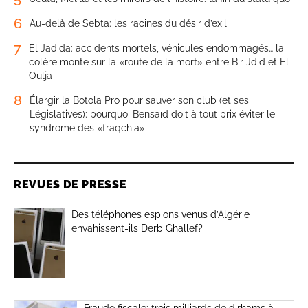
6
Au-delà de Sebta: les racines du désir d’exil
7
El Jadida: accidents mortels, véhicules endommagés… la
colère monte sur la «route de la mort» entre Bir Jdid et El
Oulja
8
Élargir la Botola Pro pour sauver son club (et ses
Législatives): pourquoi Bensaïd doit à tout prix éviter le
syndrome des «fraqchia»
REVUES DE PRESSE
Des téléphones espions venus d’Algérie
envahissent-ils Derb Ghallef?
Fraude fiscale: trois milliards de dirhams à