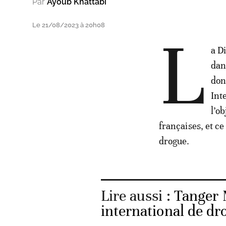
Par
Ayoub Khattabi
Le 21/08/2023 à 20h08
L
a D
dan
don
Int
l’o
françaises, et c
drogue.
Lire aussi :
Tanger 
international de dr