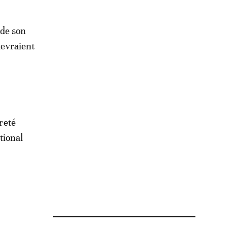
 de son
devraient
ûreté
tional