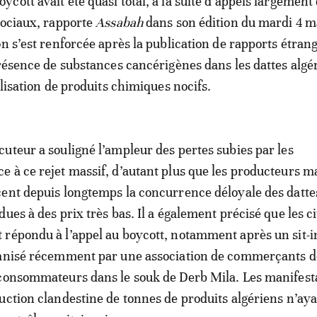
ott avait été quasi total, à la suite d’appels largement 
sociaux, rapporte
Assabah
dans son édition du mardi 4 m
on s’est renforcée après la publication de rapports étran
présence de substances cancérigènes dans les dattes algé
ilisation de produits chimiques nocifs.
uteur a souligné l’ampleur des pertes subies par les
 à ce rejet massif, d’autant plus que les producteurs m
ent depuis longtemps la concurrence déloyale des datte
ues à des prix très bas. Il a également précisé que les c
répondu à l’appel au boycott, notamment après un sit-i
ganisé récemment par une association de commerçants d
 consommateurs dans le souk de Derb Mila. Les manifest
uction clandestine de tonnes de produits algériens n’ay