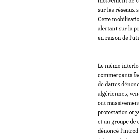
mouvement de boyc
sur les réseaux 
Cette mobilisati
alertant sur la 
en raison de l’ut
Le même interloc
commerçants face
de dattes dénonc
algériennes, vend
ont massivement 
protestation or
et un groupe de
dénoncé l’introd