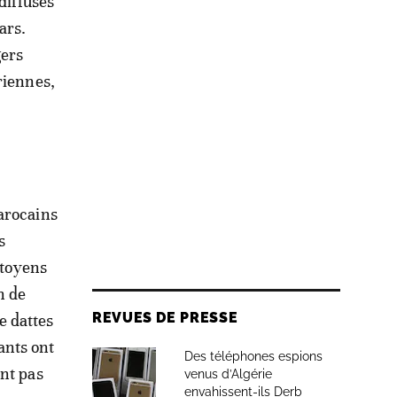
diffusés
ars.
gers
riennes,
arocains
s
itoyens
n de
REVUES DE PRESSE
e dattes
ants ont
Des téléphones espions
ant pas
venus d’Algérie
envahissent-ils Derb