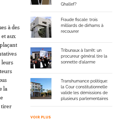
Ghallef?
Fraude fiscale: trois
milliards de dirhams à
ues à des
recouvrer
 et aux
 plaçant
Tribunaux à l’arrêt: un
tatives
procureur général tire la
 leurs
sonnette d’alarme
uteurs
ous
Transhumance politique:
la Cour constitutionnelle
e la
valide les démissions de
de
plusieurs parlementaires
tirer
VOIR PLUS