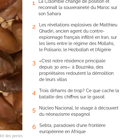
La Colombie change de position et
1
reconnaît la souveraineté du Maroc sur
son Sahara
Les révélations explosives de Matthieu
2
Ghadiri, ancien agent du contre-
espionnage français infiltré en Iran, sur
les liens entre le régime des Mollahs,
le Polisario, le Hezbollah et l’Algérie
«C’est notre résidence principale
3
depuis 30 ans»: à Bouznika, des
propriétaires redoutent la démolition
de leurs villas
Trois dirhams de trop? Ce que cache la
4
bataille des chiffres sur le gasoil
Núcleo Nacional, le visage à découvert
5
du néonazisme espagnol
Sebta, paradoxes d’une frontière
6
européenne en Afrique
ré des pertes