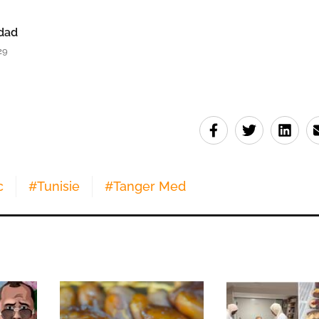
dad
29
c
#
Tunisie
#
Tanger Med