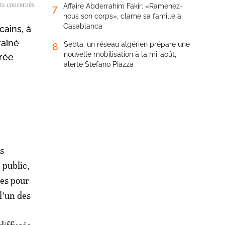
ts concernés.
Affaire Abderrahim Fakir: «Ramenez-
7
nous son corps», clame sa famille à
Casablanca
cains, à
raîné
Sebta: un réseau algérien prépare une
8
nouvelle mobilisation à la mi-août,
irée
alerte Stefano Piazza
s
 public,
les pour
l’un des