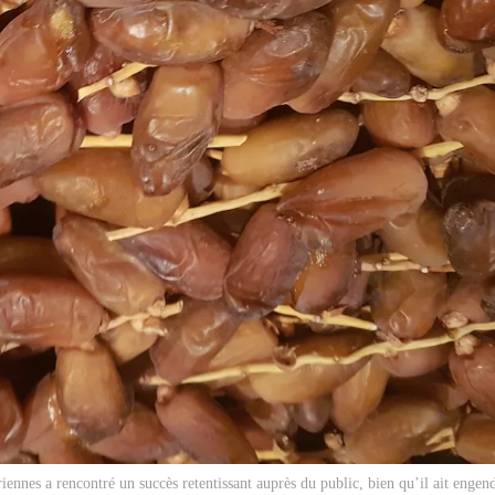
ennes a rencontré un succès retentissant auprès du public, bien qu’il ait engend