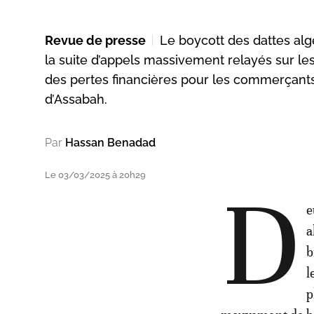
Revue de presse
Le boycott des dattes alg
la suite d’appels massivement relayés sur les
des pertes financières pour les commerçants
d’Assabah.
Par
Hassan Benadad
Le 03/03/2025 à 20h29
D
e
a
b
l
p