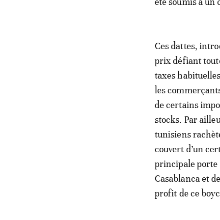
été soumis à un 
Ces dattes, intro
prix défiant tou
taxes habituelles
les commerçants 
de certains impor
stocks. Par aill
tunisiens rachèt
couvert d’un cer
principale porte 
Casablanca et de
profit de ce boyc