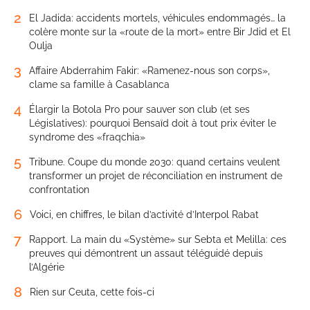
2
El Jadida: accidents mortels, véhicules endommagés… la
colère monte sur la «route de la mort» entre Bir Jdid et El
Oulja
3
Affaire Abderrahim Fakir: «Ramenez-nous son corps»,
clame sa famille à Casablanca
4
Élargir la Botola Pro pour sauver son club (et ses
Législatives): pourquoi Bensaïd doit à tout prix éviter le
syndrome des «fraqchia»
5
Tribune. Coupe du monde 2030: quand certains veulent
transformer un projet de réconciliation en instrument de
confrontation
6
Voici, en chiffres, le bilan d’activité d’Interpol Rabat
7
Rapport. La main du «Système» sur Sebta et Melilla: ces
preuves qui démontrent un assaut téléguidé depuis
l’Algérie
8
Rien sur Ceuta, cette fois-ci