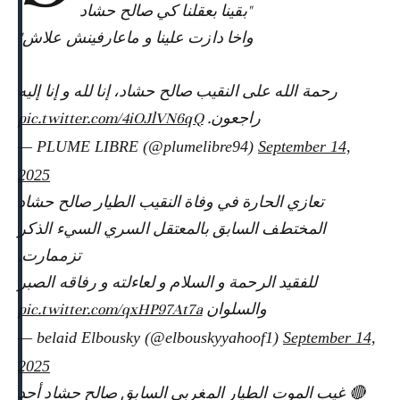
"بقينا بعقلنا كي صالح حشاد
واخا دازت علينا و ماعارفينش علاش"
رحمة الله على النقيب صالح حشاد، إنا لله و إنا إليه
pic.twitter.com/4iOJlVN6qQ
راجعون.
— PLUME LIBRE (@plumelibre94)
September 14,
2025
تعازي الحارة في وفاة النقيب الطيار صالح حشاد
المختطف السابق بالمعتقل السري السيء الذكر
تزممارت.
للفقيد الرحمة و السلام و لعاءلته و رفاقه الصبر
pic.twitter.com/qxHP97At7a
والسلوان
— belaid Elbousky (@elbouskyyahoof1)
September 14,
2025
🔴 غيب الموت الطيار المغربي السابق صالح حشاد أحد