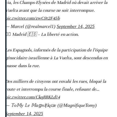
via, les Champs-Elysées de Madrid où devait arriver la
Vuelta avant que la course ne soit interrompue.
pic.twitter.com/zwC9t2F45b
— Marcel (@realmarcel1)
September 14, 2025
🚴‍♂️ Madrid 🇪🇸 – La liberté en action.
Les Espagnols, informés de la participation de l’équipe
génocidaire israélienne à La Vuelta, sont descendus en
masse dans la rue.
Des milliers de citoyens ont envahi les rues, bloqué la
route et interrompu la course finale, refusant de…
pic.twitter.com/CkqRRKLd14
— 𝕋o𝕄y 𝕃e 𝕄a𝕘n𝕚f𝕚q𝕦e (@MagnifiqueTomy)
September 14, 2025