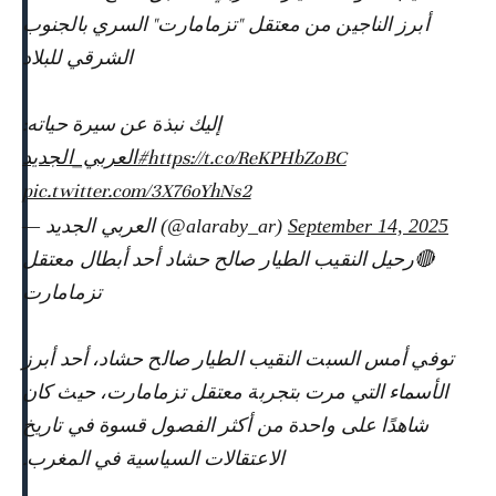
أبرز الناجين من معتقل "تزمامارت" السري بالجنوب
الشرقي للبلاد
إليك نبذة عن سيرة حياته:
#العربي_الجديد
https://t.co/ReKPHbZoBC
pic.twitter.com/3X76oYhNs2
— العربي الجديد (@alaraby_ar)
September 14, 2025
🔴رحيل النقيب الطيار صالح حشاد أحد أبطال معتقل
تزمامارت
توفي أمس السبت النقيب الطيار صالح حشاد، أحد أبرز
الأسماء التي مرت بتجربة معتقل تزمامارت، حيث كان
شاهدًا على واحدة من أكثر الفصول قسوة في تاريخ
الاعتقالات السياسية في المغرب.