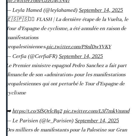
pic.twitter.com/GzzG4v3N41
— Leyla Hamed (@leylahamed)
September 14, 2025
🇪🇸🇵🇸🚴‍♂️ FLASH | La dernière étape de la Vuelta, le
Tour d’Espagne de cyclisme, a été annulée en raison de
manifestations
propalestiniennes.
pic.twitter.com/P8nlDwYVKY
— Cerfia (@CerfiaFR)
September 14, 2025
Le Premier ministre espagnol Pedro Sanchez a fait part
dimanche de son «admiration» pour les manifestations
propalestiennes qui ont perturbé le Tour d’Espagne de
cyclisme
➡️
https://t.co/SfSQrlcRq2
pic.twitter.com/L3f7mkVmmd
— Le Parisien (@le_Parisien)
September 14, 2025
Des milliers de manifestants pour la Palestine sur Gran