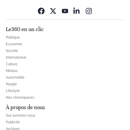
Opens in new wi
Le360 en un clic
Politique
Economie
Société
International
Culture
Médias
Automobile
People
Lifestyle
Nos chroniqueurs
À propos de nous
Qui sommes-nous
Publicité
Archives