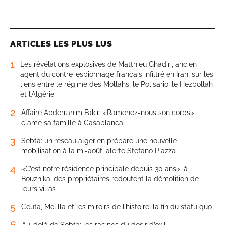
ARTICLES LES PLUS LUS
1
Les révélations explosives de Matthieu Ghadiri, ancien
agent du contre-espionnage français infiltré en Iran, sur les
liens entre le régime des Mollahs, le Polisario, le Hezbollah
et l’Algérie
2
Affaire Abderrahim Fakir: «Ramenez-nous son corps»,
clame sa famille à Casablanca
3
Sebta: un réseau algérien prépare une nouvelle
mobilisation à la mi-août, alerte Stefano Piazza
4
«C’est notre résidence principale depuis 30 ans»: à
Bouznika, des propriétaires redoutent la démolition de
leurs villas
5
Ceuta, Melilla et les miroirs de l’histoire: la fin du statu quo
6
Au-delà de Sebta: les racines du désir d’exil