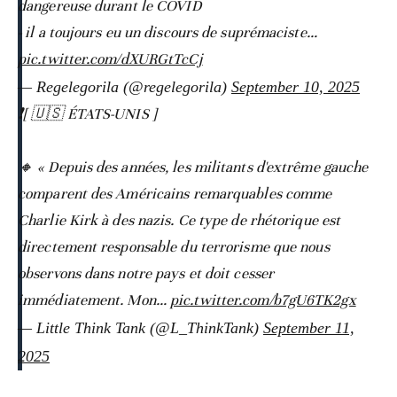
dangereuse durant le COVID
- il a toujours eu un discours de suprémaciste…
pic.twitter.com/dXURGtTcCj
— Regelegorila (@regelegorila)
September 10, 2025
❗️[ 🇺🇸 ÉTATS-UNIS ]
🔸 « Depuis des années, les militants d'extrême gauche
comparent des Américains remarquables comme
Charlie Kirk à des nazis. Ce type de rhétorique est
directement responsable du terrorisme que nous
observons dans notre pays et doit cesser
immédiatement. Mon…
pic.twitter.com/b7gU6TK2gx
— Little Think Tank (@L_ThinkTank)
September 11,
2025