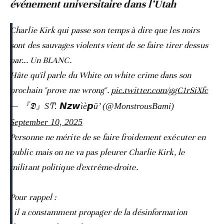
événement universitaire dans l’Utah
Charlie Kirk qui passe son temps à dire que les noirs
sont des sauvages violents vient de se faire tirer dessus
par... Un BLANC.
Hâte qu'il parle du White on white crime dans son
prochain "prove me wrong".
pic.twitter.com/ggC1rSiXfc
— 『𝕯』SͲ. 𝙉𝙯𝙬ìè𝙥ū’ (@MonstrousBami)
September 10, 2025
Personne ne mérite de se faire froidement exécuter en
public mais on ne va pas pleurer Charlie Kirk, le
militant politique d'extrême-droite.
Pour rappel :
- il a constamment propager de la désinformation