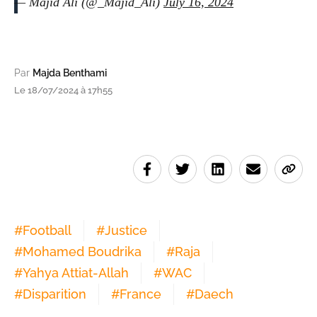
— Majid Ali (@_Majid_Ali)
July 16, 2024
Par
Majda Benthami
Le 18/07/2024 à 17h55
#
Football
#
Justice
#
Mohamed Boudrika
#
Raja
#
Yahya Attiat-Allah
#
WAC
#
Disparition
#
France
#
Daech