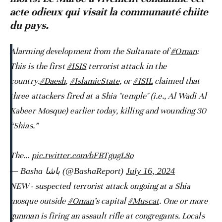
acte odieux qui visait la communauté chiite
du pays.
Alarming development from the Sultanate of
#Oman
:
This is the first
#ISIS
terrorist attack in the
country.
#Daesh
,
#IslamicState
, or
#ISIL
claimed that
three attackers fired at a Shia "temple" (i.e., Al Wadi Al
Kabeer Mosque) earlier today, killing and wounding 30
“Shias.”
The…
pic.twitter.com/bFBTgugL8o
— Basha باشا (@BashaReport)
July 16, 2024
NEW - suspected terrorist attack ongoing at a Shia
mosque outside
#Oman
’s capital
#Muscat
. One or more
gunman is firing an assault rifle at congregants. Locals