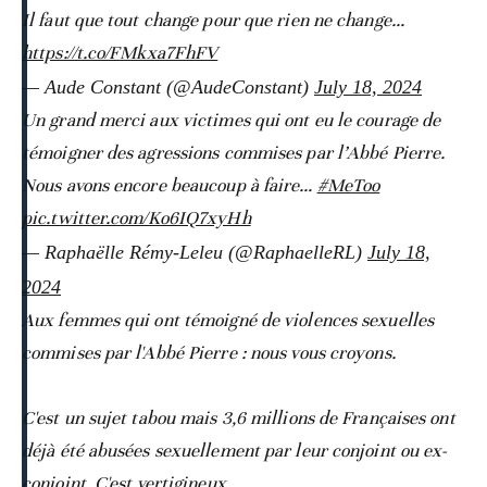
Il faut que tout change pour que rien ne change…
https://t.co/FMkxa7FhFV
— Aude Constant (@AudeConstant)
July 18, 2024
Un grand merci aux victimes qui ont eu le courage de
témoigner des agressions commises par l’Abbé Pierre.
Nous avons encore beaucoup à faire…
#MeToo
pic.twitter.com/Ko6IQ7xyHh
— Raphaëlle Rémy-Leleu (@RaphaelleRL)
July 18,
2024
Aux femmes qui ont témoigné de violences sexuelles
commises par l'Abbé Pierre : nous vous croyons.
C'est un sujet tabou mais 3,6 millions de Françaises ont
déjà été abusées sexuellement par leur conjoint ou ex-
conjoint. C'est vertigineux.