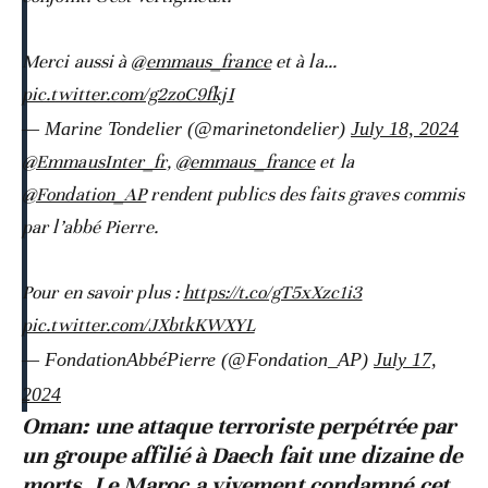
Merci aussi à
@emmaus_france
et à la…
pic.twitter.com/g2zoC9fkjI
— Marine Tondelier (@marinetondelier)
July 18, 2024
@EmmausInter_fr
,
@emmaus_france
et la
@Fondation_AP
rendent publics des faits graves commis
par l’abbé Pierre.
Pour en savoir plus :
https://t.co/gT5xXzc1i3
pic.twitter.com/JXbtkKWXYL
— FondationAbbéPierre (@Fondation_AP)
July 17,
2024
Oman: une attaque terroriste perpétrée par
un groupe affilié à Daech fait une dizaine de
morts. Le Maroc a vivement condamné cet