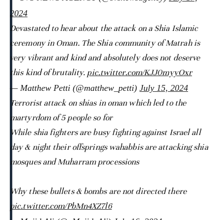
2024
Devastated to hear about the attack on a Shia Islamic
ceremony in Oman. The Shia community of Matrah is
very vibrant and kind and absolutely does not deserve
this kind of brutality.
pic.twitter.com/KJJ0myyOxr
— Matthew Petti (@matthew_petti)
July 15, 2024
Terrorist attack on shias in oman which led to the
martyrdom of 5 people so for
While shia fighters are busy fighting against Israel all
day & night their offsprings wahabbis are attacking shia
mosques and Muharram processions
Why these bullets & bombs are not directed there
pic.twitter.com/PbMn4XZ7l6