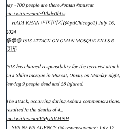
say ~700 people are there.
#oman
#muscat
pic.twitter.com/rfVbde0bUs
— HADI KHAN 🇵🇰🇺🇸 (@ptiChicago1)
July 16,
2024
🔴🔵🟡 ISIS ATTACK ON OMAN MOSQUE KILLS 6
🇴🇲
ISIS has claimed responsibility for the terrorist attack
on a Shiite mosque in Muscat, Oman, on Monday night,
leaving 9 people dead and 28 injured.
The attack, occurring during Ashura commemorations,
resulted in the deaths of 4…
pic.twitter.com/VMjv31OANH
— SVS NEWS AGENCY (@svsnewsagency)
July 17,