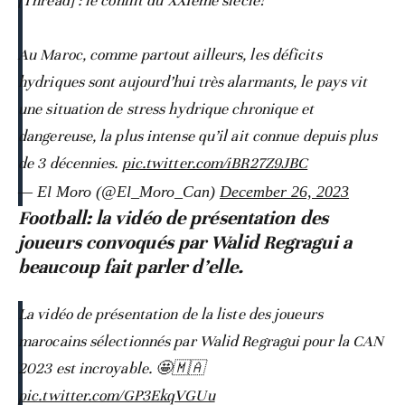
[Thread] : le conflit du XXIème siècle!
Au Maroc, comme partout ailleurs, les déficits
hydriques sont aujourd’hui très alarmants, le pays vit
une situation de stress hydrique chronique et
dangereuse, la plus intense qu’il ait connue depuis plus
de 3 décennies.
pic.twitter.com/iBR27Z9JBC
— El Moro (@El_Moro_Can)
December 26, 2023
Football: la vidéo de présentation des
joueurs convoqués par Walid Regragui a
beaucoup fait parler d’elle.
La vidéo de présentation de la liste des joueurs
marocains sélectionnés par Walid Regragui pour la CAN
2023 est incroyable. 🤩🇲🇦
pic.twitter.com/GP3EkqVGUu