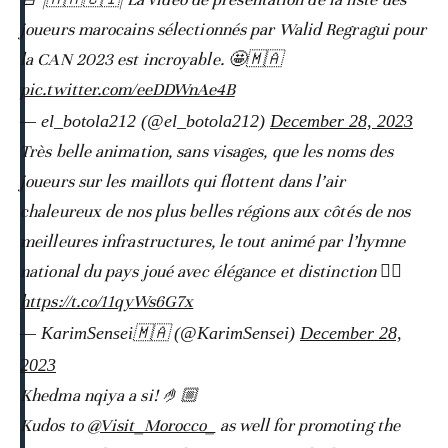
joueurs marocains sélectionnés par Walid Regragui pour
la CAN 2023 est incroyable. 🤩🇲🇦
pic.twitter.com/eeDDWnAe4B
— el_botola212 (@el_botola212)
December 28, 2023
Très belle animation, sans visages, que les noms des
joueurs sur les maillots qui flottent dans l’air
chaleureux de nos plus belles régions aux côtés de nos
meilleures infrastructures, le tout animé par l’hymne
national du pays joué avec élégance et distinction 👌🏼
https://t.co/11qyWs6G7x
— KarimSensei🇲🇦 (@KarimSensei)
December 28,
2023
Khedma nqiya a si! 🤌🏼
Kudos to
@Visit_Morocco_
as well for promoting the