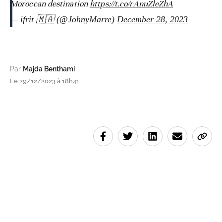
Moroccan destination
https://t.co/rAnuZleZhA
— ifrit 🇲🇦 (@JohnyMarre)
December 28, 2023
Par
Majda Benthami
Le 29/12/2023 à 18h41