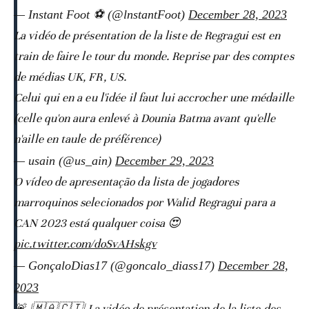
— Instant Foot ⚽️ (@lnstantFoot)
December 28, 2023
La vidéo de présentation de la liste de Regragui est en
train de faire le tour du monde. Reprise par des comptes
de médias UK, FR, US.
Celui qui en a eu l'idée il faut lui accrocher une médaille
(celle qu'on aura enlevé à Dounia Batma avant qu'elle
n'aille en taule de préférence)
— usain (@us_ain)
December 29, 2023
O vídeo de apresentação da lista de jogadores
marroquinos selecionados por Walid Regragui para a
CAN 2023 está qualquer coisa 😍
pic.twitter.com/doSvAHskgv
— GonçaloDias17 (@goncalo_diass17)
December 28,
2023
🚨 |🇲🇦🇨🇮| La vidéo de présentation de la liste des