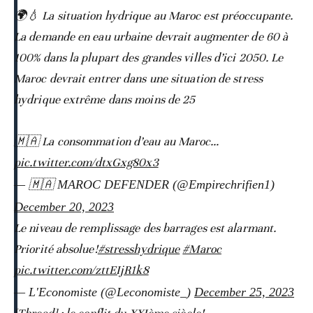
🌍💧 La situation hydrique au Maroc est préoccupante.
La demande en eau urbaine devrait augmenter de 60 à
100% dans la plupart des grandes villes d’ici 2050. Le
Maroc devrait entrer dans une situation de stress
hydrique extrême dans moins de 25
🇲🇦 La consommation d’eau au Maroc…
pic.twitter.com/dtxGxg80x3
— 🇲🇦 MAROC DEFENDER (@Empirechrifien1)
December 20, 2023
Le niveau de remplissage des barrages est alarmant.
Priorité absolue!
#stresshydrique
#Maroc
pic.twitter.com/zttEIjR1k8
— L'Economiste (@Leconomiste_)
December 25, 2023