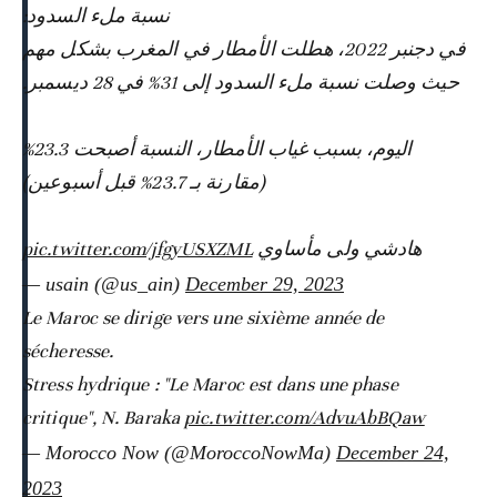
نسبة ملء السدود:
في دجنبر 2022، هطلت الأمطار في المغرب بشكل مهم
حيث وصلت نسبة ملء السدود إلى 31% في 28 ديسمبر.
اليوم، بسبب غياب الأمطار، النسبة أصبحت 23.3%
(مقارنة بـ 23.7% قبل أسبوعين)
pic.twitter.com/jfgyUSXZML
هادشي ولى مأساوي
— usain (@us_ain)
December 29, 2023
Le Maroc se dirige vers une sixième année de
sécheresse.
Stress hydrique : "Le Maroc est dans une phase
critique", N. Baraka
pic.twitter.com/AdvuAbBQaw
— Morocco Now (@MoroccoNowMa)
December 24,
2023