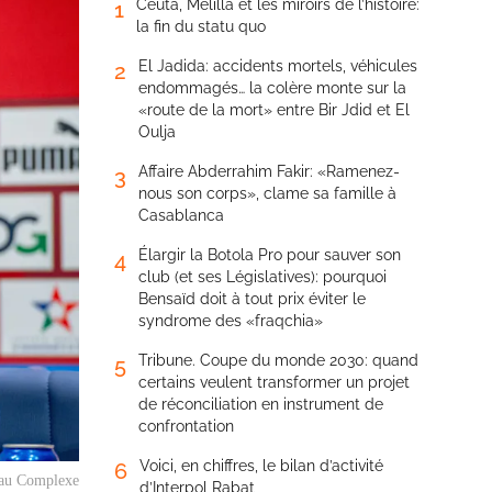
Ceuta, Melilla et les miroirs de l’histoire:
1
la fin du statu quo
El Jadida: accidents mortels, véhicules
2
endommagés… la colère monte sur la
«route de la mort» entre Bir Jdid et El
Oulja
Affaire Abderrahim Fakir: «Ramenez-
3
nous son corps», clame sa famille à
Casablanca
Élargir la Botola Pro pour sauver son
4
club (et ses Législatives): pourquoi
Bensaïd doit à tout prix éviter le
syndrome des «fraqchia»
Tribune. Coupe du monde 2030: quand
5
certains veulent transformer un projet
de réconciliation en instrument de
confrontation
Voici, en chiffres, le bilan d’activité
6
3 au Complexe
d’Interpol Rabat