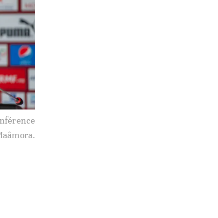
onférence
 Maâmora.