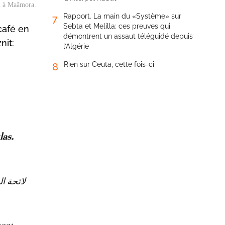
l à Maâmora.
Rapport. La main du «Système» sur
7
Sebta et Melilla: ces preuves qui
café en
démontrent un assaut téléguidé depuis
nit:
l’Algérie
Rien sur Ceuta, cette fois-ci
8
las.
لائحة ا