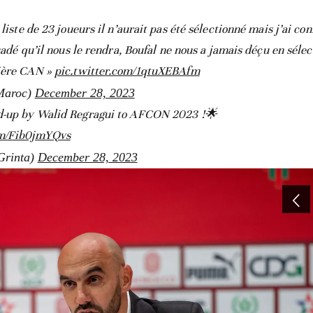
 liste de 23 joueurs il n’aurait pas été sélectionné mais j’ai co
suadé qu’il nous le rendra, Boufal ne nous a jamais déçu en séle
nière CAN »
pic.twitter.com/1qtuXEBAfm
Maroc)
December 28, 2023
led-up by Walid Regragui to AFCON 2023 !🌟
om/Fib0jmYQvs
Grinta)
December 28, 2023