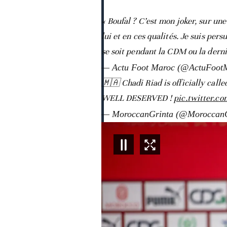
« Boufal ? C’est mon joker, sur une
lui et en ces qualités. Je suis per
se soit pendant la CDM ou la der
— Actu Foot Maroc (@ActuFoot
🇲🇦 Chadi Riad is officially cal
WELL DESERVED !
pic.twitter.c
— MoroccanGrinta (@Moroccan