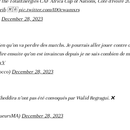
 the TotalEnergies CAF Africa Cup of Nations, Cote d'Ivoire 2
rib
🇲🇦
pic.twitter.com/ID0cwamxrs
)
December 28, 2023
ien qu’on va perdre des matchs. Je pourrais aller jouer contre
re ensuite qu’on est invaincus depuis je ne sais combien de m
gvV
cco)
December 28, 2023
eddira n’ont pas été convoqués par Walid Regragui. ❌
oueursMA)
December 28, 2023