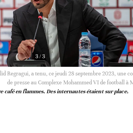
1
/
3
lid Regragui, a tenu, ce jeudi 28 septembre 2023, une c
de presse au Complexe Mohammed VI de football à
e café en flammes. Des internautes étaient sur place.