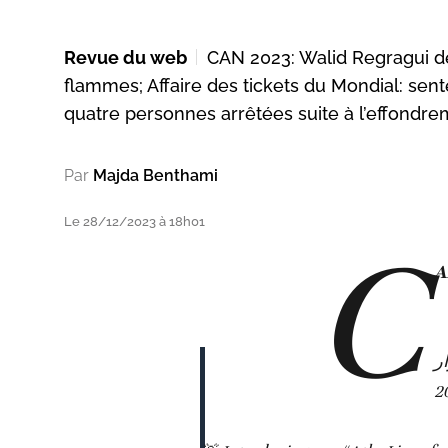
Revue du web
CAN 2023: Walid Regragui dév
flammes; Affaire des tickets du Mondial: sent
quatre personnes arrêtées suite à l’effondr
Par
Majda Benthami
Le 28/12/2023 à 18h01
C
A
ر
2