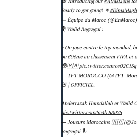
🚨 Introducing our
#AtlasLions
for
Ready to get going! 👊
#DimaMagh
— Équipe du Maroc (@EnMaroc
🎙️| Walid Regragui :
« On joue contre le top mondial, b
ou 60ème au classement FIFA et di
😳🇲🇦
pic.twitter.com/ce02C1S
— TFT MOROCCO (@TFT_Moro
🚨 | OFFICIEL.
Abderrazak Hamdallah et Walid Ch
pic.twitter.com/Sc4lrR393S
— Joueurs Marocains 🇲🇦 (@J
Regragui 🎙️: