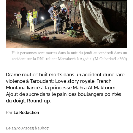
Huit personnes sont mortes dans la nuit du jeudi au vendredi dans un
accident sur la RN1 reliant Marrakech à Agadir. (M.Oubarka/Le360)
Drame routier: huit morts dans un accident d’une rare
violence à Taroudant; Love story royale: French
Montana fiancé à la princesse Mahra Al Maktoum;
Ajout de sucre dans le pain: des boulangers pointés
du doigt. Round-up.
Par
La Rédaction
Le 29/08/2025 à 18h07