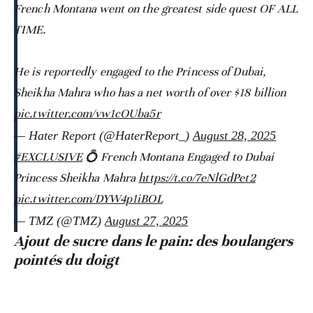
French Montana went on the greatest side quest OF ALL
TIME.
He is reportedly engaged to the Princess of Dubai,
Sheikha Mahra who has a net worth of over $18 billion
pic.twitter.com/vw1cOUba5r
— Hater Report (@HaterReport_)
August 28, 2025
#EXCLUSIVE
💍 French Montana Engaged to Dubai
Princess Sheikha Mahra
https://t.co/7eNlGdPet2
pic.twitter.com/DYW4p1iBOL
— TMZ (@TMZ)
August 27, 2025
Ajout de sucre dans le pain: des boulangers
pointés du doigt