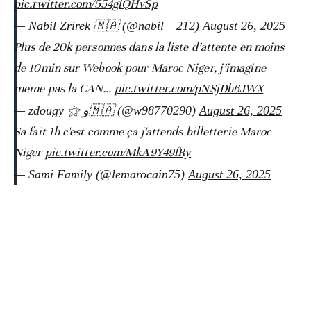
pic.twitter.com/554glQHvSp
— Nabil Zrirek 🇲🇦 (@nabil__212)
August 26, 2025
Plus de 20k personnes dans la liste d’attente en moins
de 10min sur Webook pour Maroc Niger, j’imagine
meme pas la CAN…
pic.twitter.com/pNSjDb6JWX
— zdougy ⚝ و🇲🇦 (@w98770290)
August 26, 2025
Sa fait 1h c'est comme ça j'attends billetterie Maroc
Niger
pic.twitter.com/MkA9Y49fRy
— Sami Family (@lemarocain75)
August 26, 2025