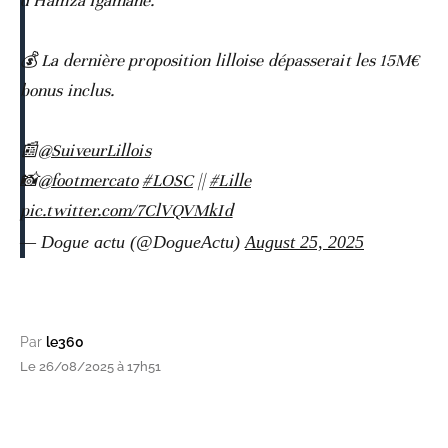
d’Hamza Igamane.
💰 La dernière proposition lilloise dépasserait les 15M€
bonus inclus.
📰
@SuiveurLillois
📸
@footmercato
#LOSC
||
#Lille
pic.twitter.com/7ClVQVMkId
— Dogue actu (@DogueActu)
August 25, 2025
Par
le360
Le 26/08/2025 à 17h51