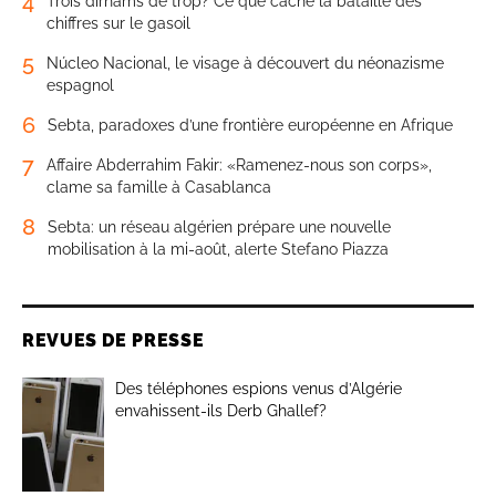
4
Trois dirhams de trop? Ce que cache la bataille des
chiffres sur le gasoil
5
Núcleo Nacional, le visage à découvert du néonazisme
espagnol
6
Sebta, paradoxes d’une frontière européenne en Afrique
7
Affaire Abderrahim Fakir: «Ramenez-nous son corps»,
clame sa famille à Casablanca
8
Sebta: un réseau algérien prépare une nouvelle
mobilisation à la mi-août, alerte Stefano Piazza
REVUES DE PRESSE
Des téléphones espions venus d’Algérie
envahissent-ils Derb Ghallef?