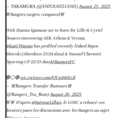
— TAKAMURA (@FATOU65513345)
August 25, 2025
🚨Rangers targets compared🚨
With Hamza Igamane set to leave for Lille & Cyriel
Dessers interesting AEK Athens & Verona,
@KaiGWatson
has profiled recently linked Bojan
Miovski (Aberdeen 23/24 data) & Youssef Chermiti
(Sporting CP 22/23 data)
#RangersFC
🔴⚪️🔵
pic.twitter.com/PJUp985GJl
— 🚨Rangers Transfer Rumours🚨
(@Rangers_Tra_Rum)
August 26, 2025
🚨🚨 D’après
@SuiveurLillois
, le LOSC a relancé ces
derniers jours les discussions avec les Rangers au sujet