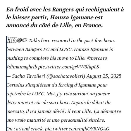
En froid avec les Rangers qui rechignaient à
le laisser partir, Hamza Igamane est
annoncé du côté de Lille, en France.
🇲🇦🔴🐶 Talks have resumed in the past few hours
between Rangers FC and LOSC. Hamza Igamane is
pushing to complete his move to Lille.
#mercato
#dimamaghrib
pic.twitter.com/grVW5fapLS
— Sacha Tavolieri (@sachatavolieri)
August 25, 2025
Certains s’inquiètent du forcing d’Igamane pour
rejoindre le LOSC. Moi, j’y vois surtout un joueur
déterminé et sûr de son choix. Depuis le début du
mercato, il n’a jamais dévié : il veut Lille. Ça démontre
une vraie maturité et une personnalité sincère.
On t'attend crack.
pic.twitter.com/mjhOYBNQAG