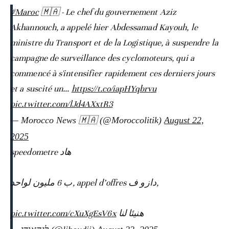
#Maroc
🇲🇦 - Le chef du gouvernement Aziz
Akhannouch, a appelé hier Abdessamad Kayouh, le
ministre du Transport et de la Logistique, à suspendre la
campagne de surveillance des cyclomoteurs, qui a
commencé à s'intensifier rapidement ces derniers jours
et a suscité un…
https://t.co/iapHYqbrvu
pic.twitter.com/lJd4AXxtR3
— Morocco News 🇲🇦 (@Moroccolitik)
August 22,
2025
هاد speedometre
,دازو ف appel d’offres ,ب 6 مليون لواحد
pic.twitter.com/cXuXgEsV6x
هنيئا لنا