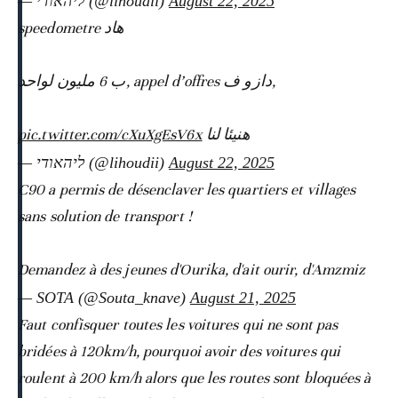
— ליהאודי (@lihoudii)
August 22, 2025
هاد speedometre
,دازو ف appel d’offres ,ب 6 مليون لواحد
pic.twitter.com/cXuXgEsV6x
هنيئا لنا
— ליהאודי (@lihoudii)
August 22, 2025
C90 a permis de désenclaver les quartiers et villages
sans solution de transport !
Demandez à des jeunes d'Ourika, d'ait ourir, d'Amzmiz
— SOTA (@Souta_knave)
August 21, 2025
Faut confisquer toutes les voitures qui ne sont pas
bridées à 120km/h, pourquoi avoir des voitures qui
roulent à 200 km/h alors que les routes sont bloquées à