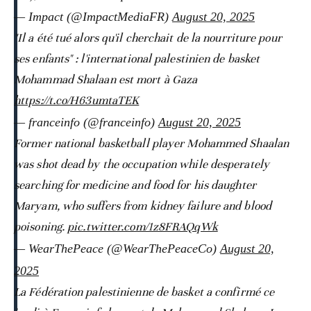
— Impact (@ImpactMediaFR)
August 20, 2025
"Il a été tué alors qu'il cherchait de la nourriture pour
ses enfants" : l'international palestinien de basket
Mohammad Shalaan est mort à Gaza
https://t.co/H63umtaTEK
— franceinfo (@franceinfo)
August 20, 2025
Former national basketball player Mohammed Shaalan
was shot dead by the occupation while desperately
searching for medicine and food for his daughter
Maryam, who suffers from kidney failure and blood
poisoning.
pic.twitter.com/1z8FRAQqWk
— WearThePeace (@WearThePeaceCo)
August 20,
2025
La Fédération palestinienne de basket a confirmé ce