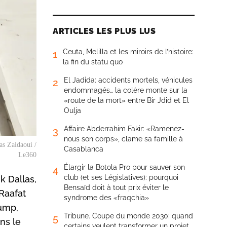
ARTICLES LES PLUS LUS
Ceuta, Melilla et les miroirs de l’histoire:
1
la fin du statu quo
El Jadida: accidents mortels, véhicules
2
endommagés… la colère monte sur la
«route de la mort» entre Bir Jdid et El
Oulja
Affaire Abderrahim Fakir: «Ramenez-
3
nous son corps», clame sa famille à
as Zaidaoui /
Casablanca
Le360
Élargir la Botola Pro pour sauver son
4
club (et ses Législatives): pourquoi
k Dallas,
Bensaïd doit à tout prix éviter le
Raafat
syndrome des «fraqchia»
rump,
Tribune. Coupe du monde 2030: quand
5
ns le
certains veulent transformer un projet