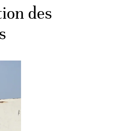
tion des
s