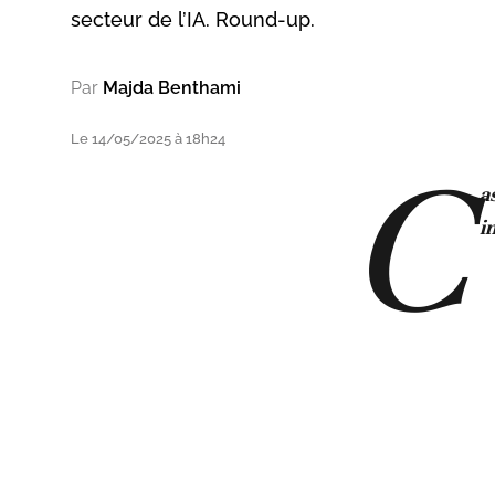
secteur de l’IA. Round-up.
Par
Majda Benthami
Le 14/05/2025 à 18h24
C
a
i