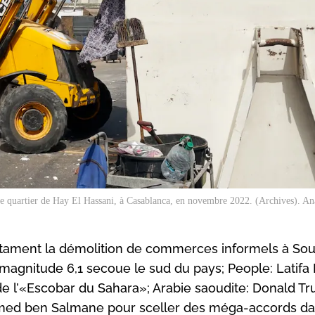
e quartier de Hay El Hassani, à Casablanca, en novembre 2022. (Archives). An
ntament la démolition de commerces informels à Sou
agnitude 6,1 secoue le sud du pays; People: Latifa 
 de l’«Escobar du Sahara»; Arabie saoudite: Donald T
ed ben Salmane pour sceller des méga-accords da