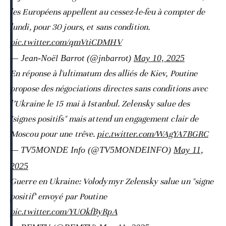
les Européens appellent au cessez-le-feu à compter de
lundi, pour 30 jours, et sans condition.
pic.twitter.com/qmVtiCDMHV
— Jean-Noël Barrot (@jnbarrot)
May 10, 2025
En réponse à l'ultimatum des alliés de Kiev, Poutine
propose des négociations directes sans conditions avec
l’Ukraine le 15 mai à Istanbul. Zelensky salue des
"signes positifs" mais attend un engagement clair de
Moscou pour une trêve.
pic.twitter.com/WAgYA7BGRC
— TV5MONDE Info (@TV5MONDEINFO)
May 11,
2025
Guerre en Ukraine: Volodymyr Zelensky salue un "signe
positif" envoyé par Poutine
pic.twitter.com/YUOkfByRpA