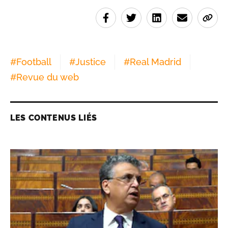
#
Football
#
Justice
#
Real Madrid
#
Revue du web
LES CONTENUS LIÉS