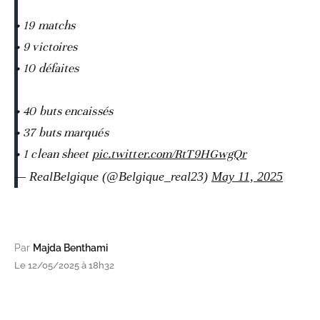
• 19 matchs
• 9 victoires
• 10 défaites
• 40 buts encaissés
• 37 buts marqués
• 1 clean sheet
pic.twitter.com/RtT9HGwgQr
— RealBelgique (@Belgique_real23)
May 11, 2025
Par
Majda Benthami
Le 12/05/2025 à 18h32