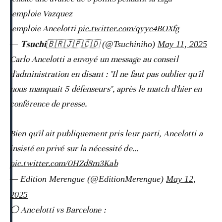
-emploie Vazquez
-emploie Ancelotti
pic.twitter.com/qyyc4BOXfg
— 𝐓𝐬𝐮𝐜𝐡𝐢🇧🇷🇯🇵🇨🇩 (@Tsuchiniho)
May 11, 2025
Carlo Ancelotti a envoyé un message au conseil
d'administration en disant : "Il ne faut pas oublier qu'il
nous manquait 5 défenseurs", après le match d'hier en
conférence de presse.
Bien qu'il ait publiquement pris leur parti, Ancelotti a
insisté en privé sur la nécessité de…
pic.twitter.com/0HZd8m3Kab
— Edition Merengue (@EditionMerengue)
May 12,
2025
⚪️ Ancelotti vs Barcelone :