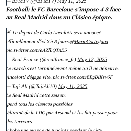
— BFMTV (@BFMTV)
May 11, 2025
Football: le FC Barcelone s’impose 4-3 face
au Real Madrid dans un Clásico épique.
🚨 Le départ de Carlo Ancelotti sera annoncé
officiellement d'ici 2 à 3 jours.
@MarioCortegana
pic.twitter.com/eAZfLQTnE5
— Real France (@realfrance_fr)
May 12, 2025
Le match s’est terminé avant même qu’il ne démarre.
Ancelotti dégage vite.
pic.twitter.com/6BgDlKvv6F
— Taji Ali (@TajiAli10)
May 11, 2025
Le Real Madrid cette saison:
-perd tous les clasicos possibles
-éliminé de la LDC par Arsenal et les fait passer pour
des terreurs
-choke une avance de 9 points pendant la Liga