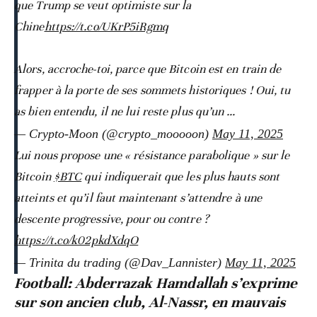
que Trump se veut optimiste sur la
Chine
https://t.co/UKrP5iRgmq
Alors, accroche-toi, parce que Bitcoin est en train de
frapper à la porte de ses sommets historiques ! Oui, tu
as bien entendu, il ne lui reste plus qu’un …
— Crypto-Moon (@crypto_mooooon)
May 11, 2025
Lui nous propose une « résistance parabolique » sur le
Bitcoin
$BTC
qui indiquerait que les plus hauts sont
atteints et qu’il faut maintenant s’attendre à une
descente progressive, pour ou contre ?
https://t.co/k02pkdXdqO
— Trinita du trading (@Dav_Lannister)
May 11, 2025
Football: Abderrazak Hamdallah s’exprime
sur son ancien club, Al-Nassr, en mauvais