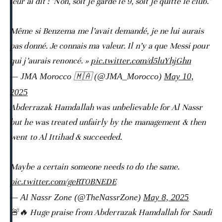
leur ai dit : "Non, soit je garde le 9, soit je quitte le club."
Même si Benzema me l’avait demandé, je ne lui aurais
pas donné. Je connais ma valeur. Il n’y a que Messi pour
qui j’aurais renoncé. »
pic.twitter.com/d5luYhjGhn
— JMA Morocco 🇲🇦 (@JMA_Morocco)
May 10,
2025
Abderrazak Hamdallah was unbelievable for Al Nassr
but he was treated unfairly by the management & then
went to Al Ittihad & succeeded.
Maybe a certain someone needs to do the same.
pic.twitter.com/geRT0BNEDE
— Al Nassr Zone (@TheNassrZone)
May 8, 2025
🚨🔥 Huge praise from Abderrazak Hamdallah for Saudi