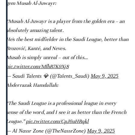
gem Musab Al-Juwayr:
“Musab Al-Juwayr is a player from the golden era – an
absolutely amazing talent.
He's the best midfielder in the Saudi League, better than
Brozović, Kanté, and Neves.
Musab is simply unreal – out of this…
pic.twitter.com/MfhR7K9Xj8
— Saudi Talents ‏💎 (@Talents_Saudi)
May 9, 2025
Abderrazak Hamdallah:
“The Saudi League is a professional league in every
sense of the word, and I see it as better than the French
League.”
pic.twitter.com/CpJ6uHRqkl
— Al Nassr Zone (@TheNassrZone)
May 9, 2025