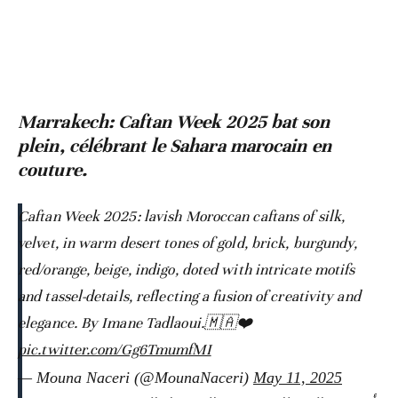
Marrakech: Caftan Week 2025 bat son
plein, célébrant le Sahara marocain en
couture.
Caftan Week 2025: lavish Moroccan caftans of silk,
velvet, in warm desert tones of gold, brick, burgundy,
red/orange, beige, indigo, doted with intricate motifs
and tassel-details, reflecting a fusion of creativity and
elegance. By Imane Tadlaoui.🇲🇦❤️
pic.twitter.com/Gg6TmumfMI
— Mouna Naceri (@MounaNaceri)
May 11, 2025