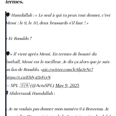
termes.
🗣️ Hamdallah : « Le seul à qui tu peux tout donner, c’est
Messi : le 9, le 10, deux brassards s’il faut ! »
• Et Ronaldo ?
🗣️« Il vient après Messi. En termes de beauté du
football, Messi est le meilleur. Je dis ça alors que je suis
un fan de Ronaldo. »
pic.twitter.com/lcSlp3rNt7
https://t.co/EMyg3rFcrN
— SPL 🇸🇦 (@ActuSPL)
May 9, 2025
🎙️ Abderrazak Hamdallah :
« Je ne voulais pas donner mon numéro 9 à Benzema. Je