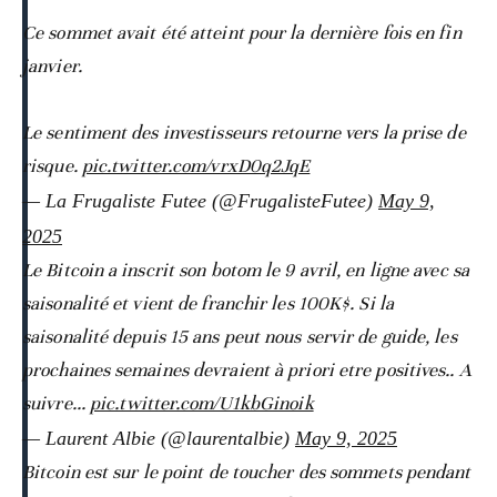
Ce sommet avait été atteint pour la dernière fois en fin
janvier.
Le sentiment des investisseurs retourne vers la prise de
risque.
pic.twitter.com/vrxD0q2JqE
— La Frugaliste Futee (@FrugalisteFutee)
May 9,
2025
Le Bitcoin a inscrit son botom le 9 avril, en ligne avec sa
saisonalité et vient de franchir les 100K$. Si la
saisonalité depuis 15 ans peut nous servir de guide, les
prochaines semaines devraient à priori etre positives.. A
suivre...
pic.twitter.com/U1kbGinoik
— Laurent Albie (@laurentalbie)
May 9, 2025
Bitcoin est sur le point de toucher des sommets pendant