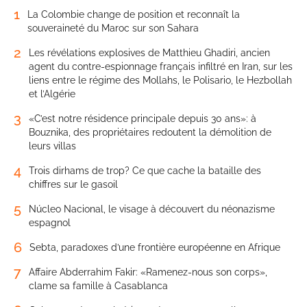
1
La Colombie change de position et reconnaît la
souveraineté du Maroc sur son Sahara
2
Les révélations explosives de Matthieu Ghadiri, ancien
agent du contre-espionnage français infiltré en Iran, sur les
liens entre le régime des Mollahs, le Polisario, le Hezbollah
et l’Algérie
3
«C’est notre résidence principale depuis 30 ans»: à
Bouznika, des propriétaires redoutent la démolition de
leurs villas
4
Trois dirhams de trop? Ce que cache la bataille des
chiffres sur le gasoil
5
Núcleo Nacional, le visage à découvert du néonazisme
espagnol
6
Sebta, paradoxes d’une frontière européenne en Afrique
7
Affaire Abderrahim Fakir: «Ramenez-nous son corps»,
clame sa famille à Casablanca