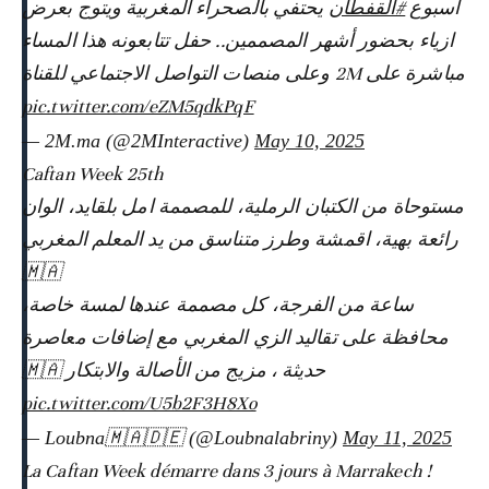
أسبوع
#القفطان
يحتفي بالصحراء المغربية ويتوج بعرض
ازياء بحضور أشهر المصممين.. حفل تتابعونه هذا المساء
مباشرة على 2M وعلى منصات التواصل الاجتماعي للقناة
pic.twitter.com/eZM5qdkPqF
— 2M.ma (@2MInteractive)
May 10, 2025
Caftan Week 25th
مستوحاة من الكتبان الرملية، للمصممة امل بلقايد، الوان
رائعة بهية، اقمشة وطرز متناسق من يد المعلم المغربي
🇲🇦
ساعة من الفرجة، كل مصممة عندها لمسة خاصة،
محافظة على تقاليد الزي المغربي مع إضافات معاصرة
حديثة ، مزيج من الأصالة والابتكار 🇲🇦
pic.twitter.com/U5b2F3H8Xo
— Loubna🇲🇦🇩🇪 (@Loubnalabriny)
May 11, 2025
La Caftan Week démarre dans 3 jours à Marrakech !