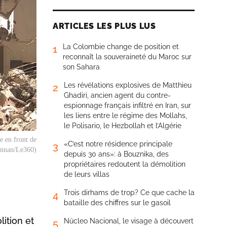
ARTICLES LES PLUS LUS
La Colombie change de position et
1
reconnaît la souveraineté du Maroc sur
son Sahara
Les révélations explosives de Matthieu
2
Ghadiri, ancien agent du contre-
espionnage français infiltré en Iran, sur
les liens entre le régime des Mollahs,
le Polisario, le Hezbollah et l’Algérie
e en front de
«C’est notre résidence principale
3
annan/Le360)
depuis 30 ans»: à Bouznika, des
propriétaires redoutent la démolition
de leurs villas
Trois dirhams de trop? Ce que cache la
4
bataille des chiffres sur le gasoil
ition et
Núcleo Nacional, le visage à découvert
5