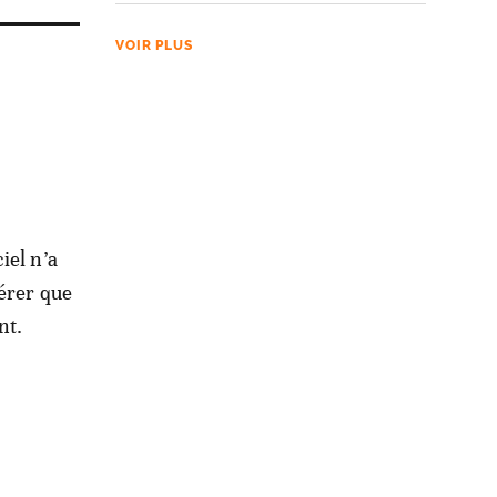
VOIR PLUS
iel n’a
dérer que
nt.