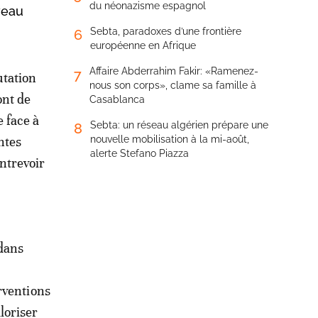
du néonazisme espagnol
veau
Sebta, paradoxes d’une frontière
6
européenne en Afrique
Affaire Abderrahim Fakir: «Ramenez-
7
utation
nous son corps», clame sa famille à
ont de
Casablanca
 face à
Sebta: un réseau algérien prépare une
8
ntes
nouvelle mobilisation à la mi-août,
alerte Stefano Piazza
ntrevoir
 dans
rventions
loriser