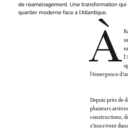
de réaménagement. Une transformation qui a
quartier moderne face à l’Atlantique.
À
R
u
m
l
o
l’émergence d’u
Depuis près de d
plusieurs artère
constructions, d
s’inscrivent dan