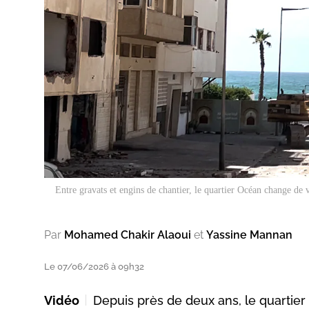
Entre gravats et engins de chantier, le quartier Océan change de 
Par
Mohamed Chakir Alaoui
et
Yassine Mannan
Le 07/06/2026 à 09h32
Vidéo
Depuis près de deux ans, le quartier