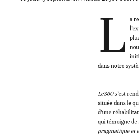
L
a r
l’e
plu
nou
init
dans notre systè
Le360
s’est rend
située dans le q
d’une réhabilitat
qui témoigne de
pragmatique et e