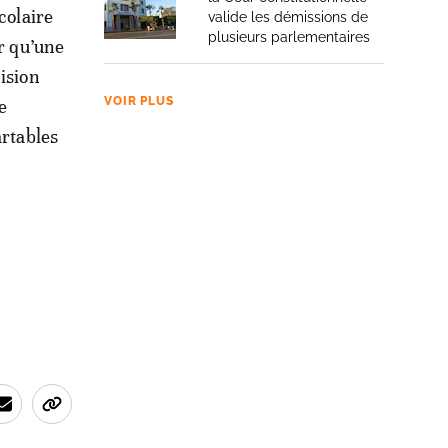
colaire
valide les démissions de
plusieurs parlementaires
er qu’une
cision
VOIR PLUS
e
artables