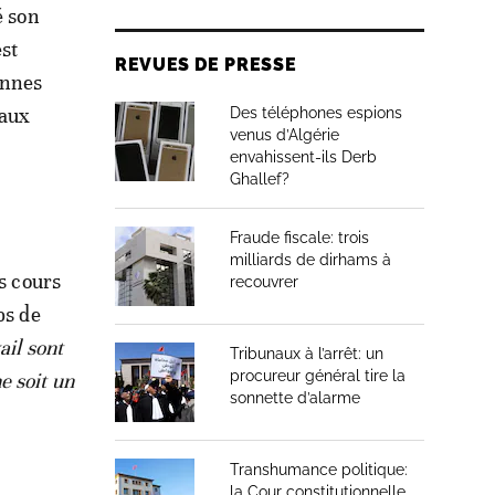
é son
est
REVUES DE PRESSE
onnes
 aux
Des téléphones espions
venus d’Algérie
envahissent-ils Derb
Ghallef?
Fraude fiscale: trois
milliards de dirhams à
s cours
recouvrer
ps de
ail sont
Tribunaux à l’arrêt: un
procureur général tire la
e soit un
sonnette d’alarme
Transhumance politique:
la Cour constitutionnelle