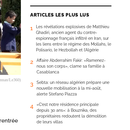
ARTICLES LES PLUS LUS
Les révélations explosives de Matthieu
1
Ghadiri, ancien agent du contre-
espionnage français infiltré en Iran, sur
les liens entre le régime des Mollahs, le
Polisario, le Hezbollah et l’Algérie
Affaire Abderrahim Fakir: «Ramenez-
2
nous son corps», clame sa famille à
Casablanca
Mannan/Le360)
Sebta: un réseau algérien prépare une
3
nouvelle mobilisation à la mi-août,
alerte Stefano Piazza
«C’est notre résidence principale
4
depuis 30 ans»: à Bouznika, des
propriétaires redoutent la démolition
 rentrée
de leurs villas