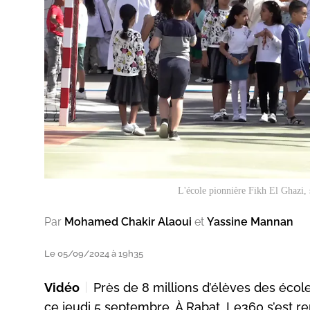
L'école pionnière Fikh El Ghazi,
Par
Mohamed Chakir Alaoui
et
Yassine Mannan
Le 05/09/2024 à 19h35
Vidéo
Près de 8 millions d’élèves des école
ce jeudi 5 septembre. À Rabat, Le360 s’est r