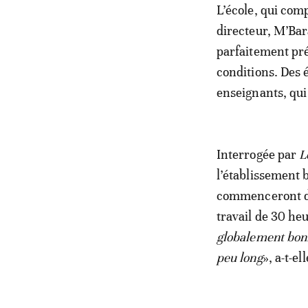
L’école, qui com
directeur, M’Bar
parfaitement pré
conditions. Des
enseignants, qui
Interrogée par
L
l’établissement 
commenceront dan
travail de 30 he
globalement bonn
peu long
», a-t-el