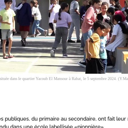
 située dans le quartier Yacoub El Mansour à Rabat, le 5 septembre 2024. (Y.
s publiques, du primaire au secondaire, ont fait leur
endu dans une école labellisée «pionnière».