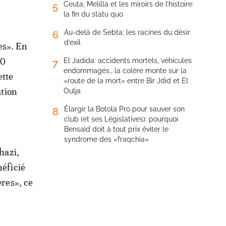
Ceuta, Melilla et les miroirs de l’histoire:
5
la fin du statu quo
c
Au-delà de Sebta: les racines du désir
6
d’exil
es». En
00
El Jadida: accidents mortels, véhicules
7
endommagés… la colère monte sur la
ette
«route de la mort» entre Bir Jdid et El
ation
Oulja
Élargir la Botola Pro pour sauver son
8
club (et ses Législatives): pourquoi
Bensaïd doit à tout prix éviter le
syndrome des «fraqchia»
hazi,
néficié
ères», ce