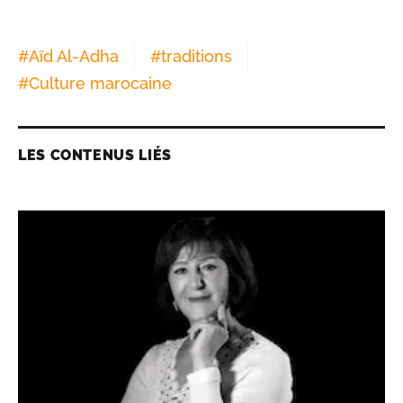
#
Aïd Al-Adha
#
traditions
#
Culture marocaine
LES CONTENUS LIÉS