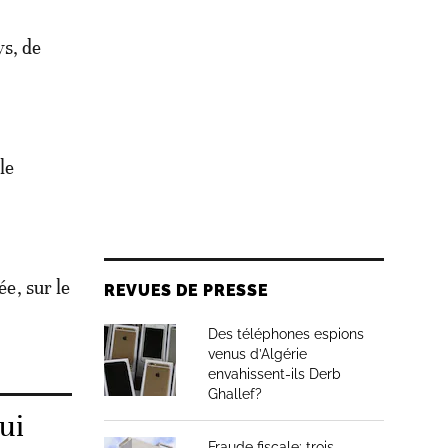
ys, de
le
ée, sur le
REVUES DE PRESSE
Des téléphones espions
venus d’Algérie
envahissent-ils Derb
Ghallef?
ui
Fraude fiscale: trois