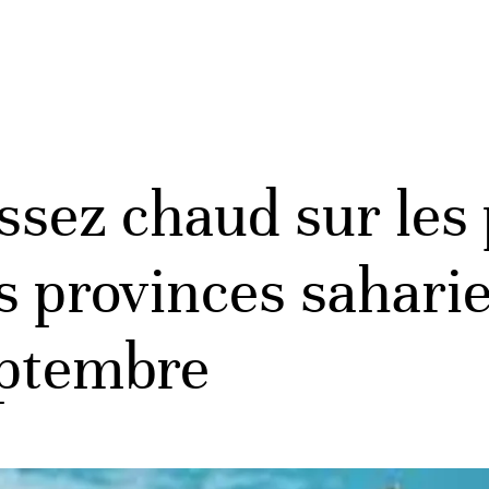
sez chaud sur les 
es provinces sahari
ptembre