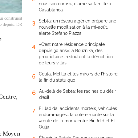
nous son corps», clame sa famille à
Casablanca
i construisit
Sebta: un réseau algérien prépare une
3
ée depuis. DR
nouvelle mobilisation à la mi-août,
alerte Stefano Piazza
e
«C’est notre résidence principale
4
depuis 30 ans»: à Bouznika, des
propriétaires redoutent la démolition
de leurs villas
Ceuta, Melilla et les miroirs de l’histoire:
5
la fin du statu quo
Au-delà de Sebta: les racines du désir
6
 Centre,
d’exil
El Jadida: accidents mortels, véhicules
7
endommagés… la colère monte sur la
«route de la mort» entre Bir Jdid et El
Oulja
 le Moyen