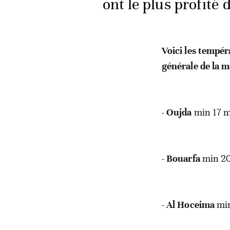
ont le plus profité 
Voici les tempé
générale de la 
-
Oujda
min 17 m
-
Bouarfa
min 20
-
Al Hoceima
mi