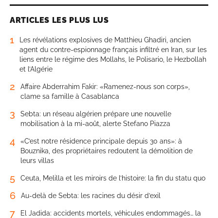
ARTICLES LES PLUS LUS
1
Les révélations explosives de Matthieu Ghadiri, ancien
agent du contre-espionnage français infiltré en Iran, sur les
liens entre le régime des Mollahs, le Polisario, le Hezbollah
et l’Algérie
2
Affaire Abderrahim Fakir: «Ramenez-nous son corps»,
clame sa famille à Casablanca
3
Sebta: un réseau algérien prépare une nouvelle
mobilisation à la mi-août, alerte Stefano Piazza
4
«C’est notre résidence principale depuis 30 ans»: à
Bouznika, des propriétaires redoutent la démolition de
leurs villas
5
Ceuta, Melilla et les miroirs de l’histoire: la fin du statu quo
6
Au-delà de Sebta: les racines du désir d’exil
7
El Jadida: accidents mortels, véhicules endommagés… la