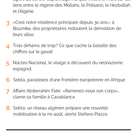
liens entre le régime des Mollahs, le Polisario, le Hezbollah
et l’Algérie
3
«C’est notre résidence principale depuis 30 ans»: à
Bouznika, des propriétaires redoutent la démolition de
leurs villas
4
Trois dirhams de trop? Ce que cache la bataille des
chiffres sur le gasoil
5
Núcleo Nacional, le visage à découvert du néonazisme
espagnol
6
Sebta, paradoxes d’une frontière européenne en Afrique
7
Affaire Abderrahim Fakir: «Ramenez-nous son corps»,
clame sa famille à Casablanca
8
Sebta: un réseau algérien prépare une nouvelle
mobilisation à la mi-août, alerte Stefano Piazza