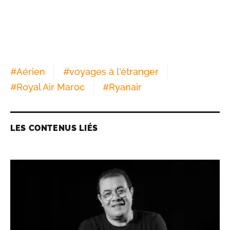
#
Aérien
#
voyages à l'étranger
#
Royal Air Maroc
#
Ryanair
LES CONTENUS LIÉS