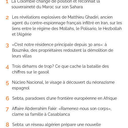
1
La Colombie change de position et reconnaît la
souveraineté du Maroc sur son Sahara
2
Les révélations explosives de Matthieu Ghadiri, ancien
agent du contre-espionnage français infiltré en Iran, sur les
liens entre le régime des Mollahs, le Polisario, le Hezbollah
et l’Algérie
3
«C’est notre résidence principale depuis 30 ans»: à
Bouznika, des propriétaires redoutent la démolition de
leurs villas
4
Trois dirhams de trop? Ce que cache la bataille des
chiffres sur le gasoil
5
Núcleo Nacional, le visage à découvert du néonazisme
espagnol
6
Sebta, paradoxes d’une frontière européenne en Afrique
7
Affaire Abderrahim Fakir: «Ramenez-nous son corps»,
clame sa famille à Casablanca
8
Sebta: un réseau algérien prépare une nouvelle