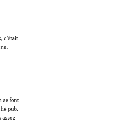
, c’était
ana.
n se font
ché pub.
s assez