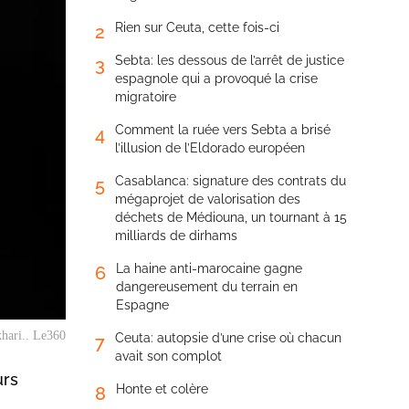
Rien sur Ceuta, cette fois-ci
2
Sebta: les dessous de l’arrêt de justice
3
espagnole qui a provoqué la crise
migratoire
Comment la ruée vers Sebta a brisé
4
l’illusion de l’Eldorado européen
Casablanca: signature des contrats du
5
mégaprojet de valorisation des
déchets de Médiouna, un tournant à 15
milliards de dirhams
La haine anti-marocaine gagne
6
dangereusement du terrain en
Espagne
hari.. Le360
Ceuta: autopsie d’une crise où chacun
7
avait son complot
urs
Honte et colère
8