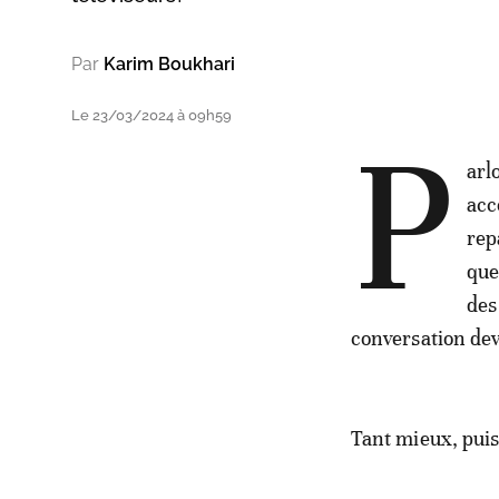
Par
Karim Boukhari
Le 23/03/2024 à 09h59
P
arl
acc
rep
que
des
conversation dev
Tant mieux, puisq