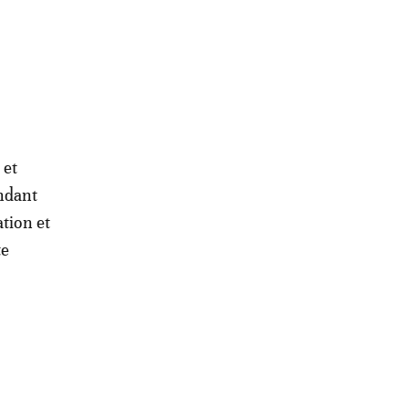
 et
endant
ation et
te