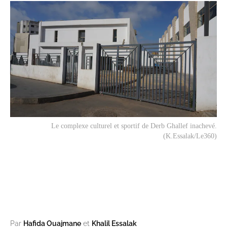
Le complexe culturel et sportif de Derb Ghallef inachevé.
(K.Essalak/Le360)
Par
Hafida Ouajmane
et
Khalil Essalak