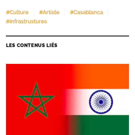
#
Culture
#
Artiste
#
Casablanca
#
infrastrustures
LES CONTENUS LIÉS