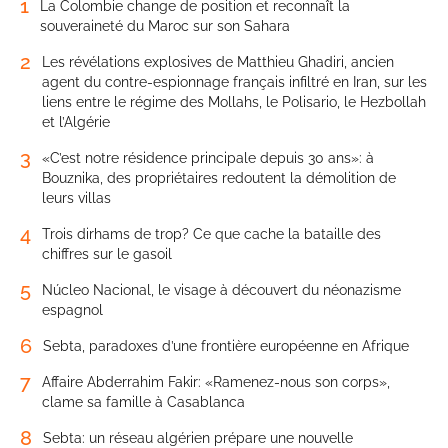
1
La Colombie change de position et reconnaît la
souveraineté du Maroc sur son Sahara
2
Les révélations explosives de Matthieu Ghadiri, ancien
agent du contre-espionnage français infiltré en Iran, sur les
liens entre le régime des Mollahs, le Polisario, le Hezbollah
et l’Algérie
3
«C’est notre résidence principale depuis 30 ans»: à
Bouznika, des propriétaires redoutent la démolition de
leurs villas
4
Trois dirhams de trop? Ce que cache la bataille des
chiffres sur le gasoil
5
Núcleo Nacional, le visage à découvert du néonazisme
espagnol
6
Sebta, paradoxes d’une frontière européenne en Afrique
7
Affaire Abderrahim Fakir: «Ramenez-nous son corps»,
clame sa famille à Casablanca
8
Sebta: un réseau algérien prépare une nouvelle