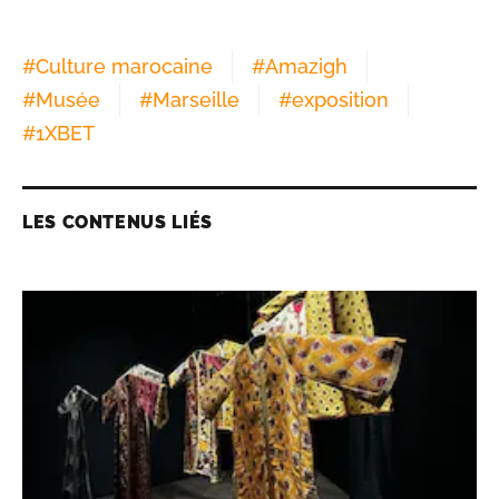
#
Culture marocaine
#
Amazigh
#
Musée
#
Marseille
#
exposition
#
1XBET
LES CONTENUS LIÉS