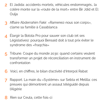
2
El Jadida: accidents mortels, véhicules endommagés… la
colère monte sur la «route de la mort» entre Bir Jdid et El
Oulja
3
Affaire Abderrahim Fakir: «Ramenez-nous son corps»,
clame sa famille à Casablanca
4
Élargir la Botola Pro pour sauver son club (et ses
Législatives): pourquoi Bensaïd doit à tout prix éviter le
syndrome des «fraqchia»
5
Tribune. Coupe du monde 2030: quand certains veulent
transformer un projet de réconciliation en instrument de
confrontation
6
Voici, en chiffres, le bilan d’activité d’Interpol Rabat
7
Rapport. La main du «Système» sur Sebta et Melilla: ces
preuves qui démontrent un assaut téléguidé depuis
l’Algérie
8
Rien sur Ceuta, cette fois-ci